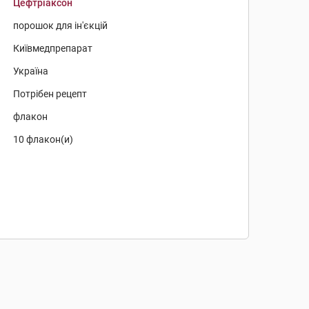
Цефтріаксон
порошок для ін'єкцій
Київмедпрепарат
Україна
Потрібен рецепт
флакон
10 флакон(и)