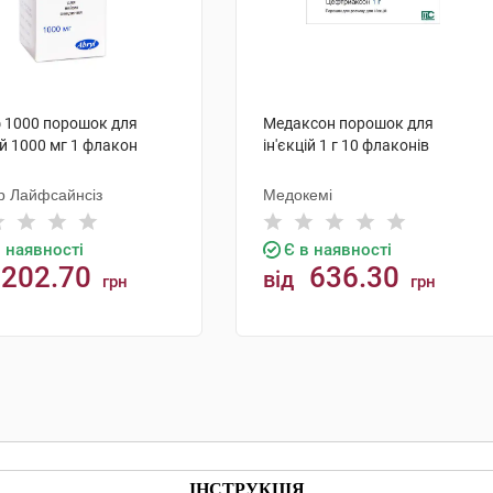
 1000 порошок для
Медаксон порошок для
ій 1000 мг 1 флакон
ін'єкцій 1 г 10 флаконів
р Лайфсайнсіз
Медокемі
в наявності
Є в наявності
202.70
636.30
від
грн
грн
КУПИТИ
КУПИТИ