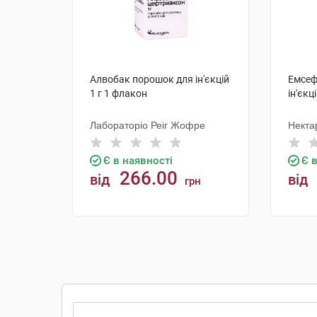
Алвобак порошок для ін'єкцій
Емсеф
1 г 1 флакон
ін'єкц
Лабораторіо Реіг Жофре
Некта
Є в наявності
Є 
266.00
від
від
грн
КУПИТИ