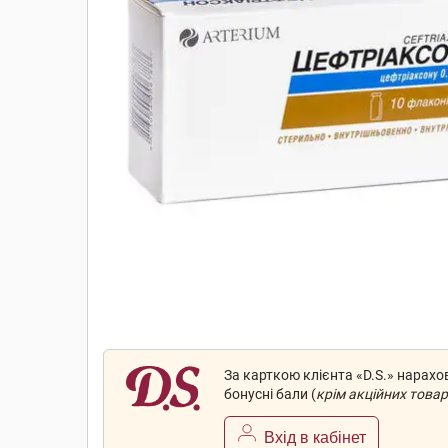
За карткою клієнта «D.S.» нарах
бонусні бали (
крім акційних товар
Вхід в кабінет