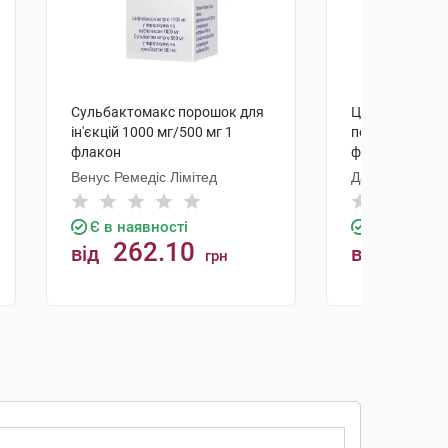
Сульбактомакс порошок для
Цефтриаксон 
ін'єкцій 1000 мг/500 мг 1
порошок для ін'
флакон
флаконів
Венус Ремедіс Лімітед
Дарниця ФФ
Є в наявності
Є в наявно
262.10
182.
від
від
грн
КУПИТИ
К