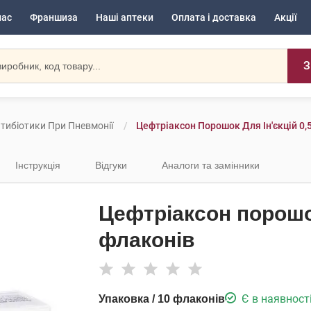
нас
Франшиза
Наші аптеки
Оплата і доставка
Акції
З
тибіотики При Пневмонії
Цефтріаксон Порошок Для Ін'єкцій 0,5
Інструкція
Відгуки
Аналоги та замінники
Цефтріаксон порошок 
флаконів
Є в наявност
Упаковка / 10 флаконів