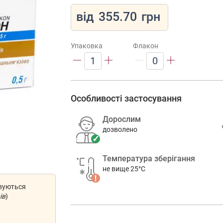
від
355.70
грн
Упаковка
Флакон
1
0
Особливості застосування
Дорослим
дозволено
Температура зберігання
не вище 25°C
овуються
ів
)