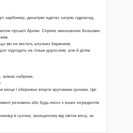
пирт, карбомер, динатрію едетат, натрію гідроксид,
рактом гірської Арніки. Сприяє зменшенню больових
яків.
що він не містить штучних барвників,
рат підходить не тільки дорослим, але й дітям
 знімає набряки;
.
е місце і обережно втерти круговими рухами. Цю
.
тивної речовини або будь-якого з інших інгредієнтів
аковці в сухому, захищеному від світла місці, за