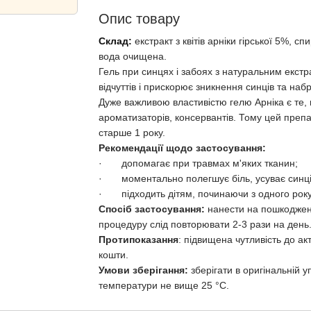
Опис товару
Склад:
екстракт з квітів арніки гірської 5%, с
вода очищена.
Гель при синцях і забоях з натуральним екст
відчуттів і прискорює зникнення синців та набр
Дуже важливою властивістю гелю Арніка є те, 
ароматизаторів, консервантів. Тому цей препа
старше 1 року.
Рекомендації щодо застосування:
· допомагає при травмах м'яких тканин;
· моментально полегшує біль, усуває синці,
· підходить дітям, починаючи з одного року
Спосіб застосування:
нанести на пошкоджен
процедуру слід повторювати 2-3 рази на день
Протипоказання
: підвищена чутливість до ак
кошти.
Умови зберігання:
зберігати в оригінальній уп
температури не вище 25 °С.