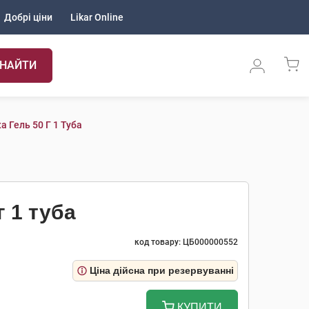
Добрі ціни
Likar Online
НАЙТИ
а Гель 50 Г 1 Туба
г 1 туба
код товару: ЦБ000000552
Ціна дійсна при резервуванні
КУПИТИ