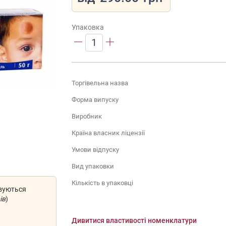
Упаковка
1
Торгівельна назва
Форма випуску
Виробник
Країна власник ліцензії
Умови відпуску
Вид упаковки
Кількість в упаковці
овуються
ів
)
Дивитися властивості номенклатури