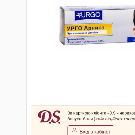
За карткою клієнта «D.S.» нарах
бонусні бали (
крім акційних товар
Вхід в кабінет