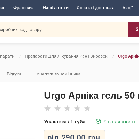
нас
Франшиза
Наші аптеки
Оплата і доставка
Акції
З
епарати
Препарати Для Лікування Ран І Виразок
Urgo Арнік
Відгуки
Аналоги та замінники
Urgo Арніка гель 50 
Є в наявності
Упаковка / 1 туба
від
290.00
грн