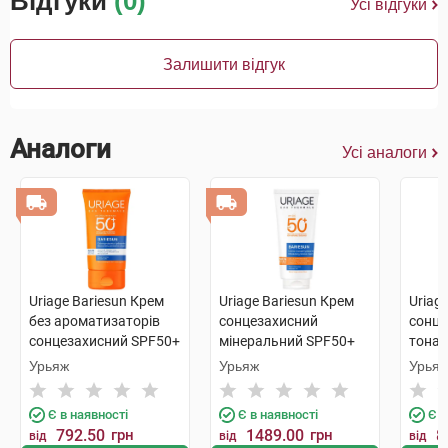
Відгуки
(0)
Усі відгуки
Залишити відгук
Аналоги
Усі аналоги
Uriage Bariesun Крем
Uriage Bariesun Крем
Uriag
без ароматизаторів
сонцезахисний
сонце
сонцезахисний SPF50+
мінеральний SPF50+
тонал
50 мл 1 туба
100 мл 1 туба
SPF50
Урьяж
Урьяж
Урья
Є в наявності
Є в наявності
Є в
792.50
грн
1489.00
грн
8
від
від
від