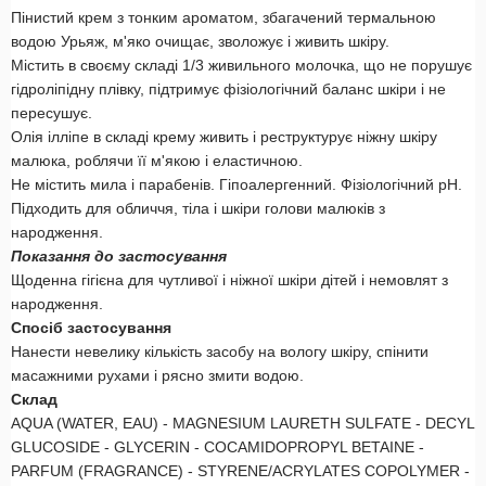
Пінистий крем з тонким ароматом, збагачений термальною
водою Урьяж, м'яко очищає, зволожує і живить шкіру.
Містить в своєму складі 1/3 живильного молочка, що не порушує
гідроліпідну плівку, підтримує фізіологічний баланс шкіри і не
пересушує.
Олія ілліпе в складі крему живить і реструктурує ніжну шкіру
малюка, роблячи її м'якою і еластичною.
Не містить мила і парабенів. Гіпоалергенний. Фізіологічний рН.
Підходить для обличчя, тіла і шкіри голови малюків з
народження.
Показання до застосування
Щоденна гігієна для чутливої ​​і ніжної шкіри дітей і немовлят з
народження.
Спосіб застосування
Нанести невелику кількість засобу на вологу шкіру, спінити
масажними рухами і рясно змити водою.
Склад
AQUA (WATER, EAU) - MAGNESIUM LAURETH SULFATE - DECYL
GLUCOSIDE - GLYCERIN - COCAMIDOPROPYL BETAINE -
PARFUM (FRAGRANCE) - STYRENE/ACRYLATES COPOLYMER -