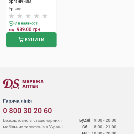
органічним
едельвейсом для дітей
Урьяж
та немовлят 500 мл 1
флакон
Є в наявності
989.00
грн
від
КУПИТИ
Гаряча лінія
0 800 30 20 60
Безкоштовно зі стаціонарних і
Будні:
9:00 - 20:00
мобільних телефонів в Україні
Сб:
8:00 - 21:00
Нд:
10:00 - 20:00