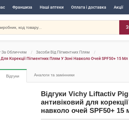
нас
Франшиза
Наші аптеки
Оплата і доставка
Акції
З
у За Обличчям
Засоби Від Пігментних Плям
ий Для Корекції Пігментних Плям У Зоні Навколо Очей SPF50+ 15 Мл 
Аналоги та замінники
Відгуки
Відгуки Vichy Liftactiv Pi
антивіковий для корекції
навколо очей SPF50+ 15 