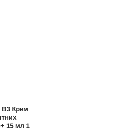
t B3 Крем
нтних
+ 15 мл 1