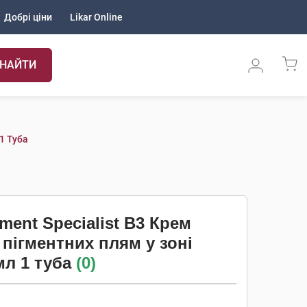
Добрі ціни
Likar Online
НАЙТИ
1 Туба
gment Specialist B3 Крем
 пігментних плям у зоні
мл 1 туба
(0)