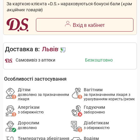
За карткою клієнта «D.S.» нараховуються бонусні бали (
крім
акційних товарів
)
Вхід в кабінет
Доставка в:
Львів
Самовивіз з аптеки
Безкоштовно
Особливості застосування
Дітям
Вагітним
дозволено за призначенням
за призначенням лікаря з
лікаря
урахуванням користь/ризик
Алергікам
Годуючим
з обережністю
заборонено
Дорослим
Діабетикам
дозволено
з обережністю
Температура зберігання
Водіям