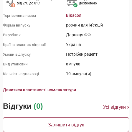
від 2°C до 8°C
дозволено
Вікасол
Торгівельна назва
розчин для ін'єкцій
Форма випуску
Дарниця ФФ
Виробник
Україна
Країна власник ліцензії
Потрібен рецепт
Умови відпуску
ампула
Вид упаковки
10 ампула(и)
Кількість в упаковці
Дивитися властивості номенклатури
Відгуки
(0)
Усі відгуки
Залишити відгук