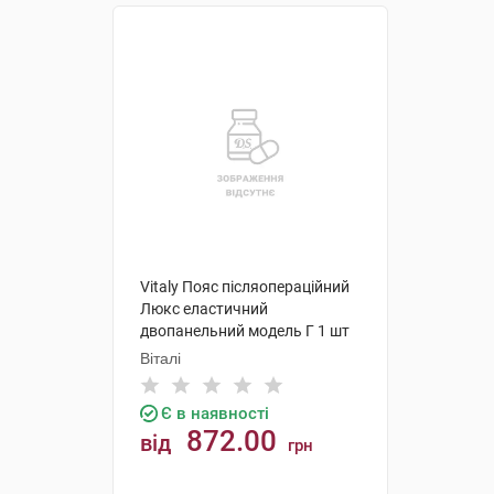
Vitaly Пояс післяопераційний
Люкс еластичний
двопанельний модель Г 1 шт
Віталі
Є в наявності
872.00
від
грн