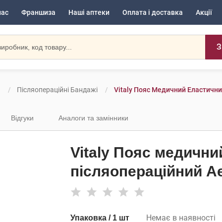
нас
Франшиза
Наші аптеки
Оплата і доставка
Акції
З
и
Післяопераційні Бандажі
Vitaly Пояс Медичний Еластични
Відгуки
Аналоги та замінники
Vitaly Пояс медични
післяопераційний Ае
Немає в наявності
Упаковка / 1 шт