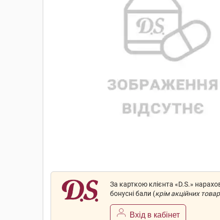
За карткою клієнта «D.S.» нарах
бонусні бали (
крім акційних товар
Вхід в кабінет