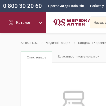
0 800 30 20 60
Програми для клієнтів
Робота у 
Каталог
Аптека D.S.
Медичні Товари
Бандажі І Корсет
Властивості номенклатури
Опис товару