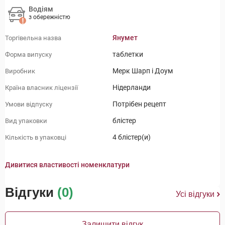
Водіям
з обережністю
Янумет
Торгівельна назва
таблетки
Форма випуску
Мерк Шарп і Доум
Виробник
Нідерланди
Країна власник ліцензії
Потрібен рецепт
Умови відпуску
блістер
Вид упаковки
4 блістер(и)
Кількість в упаковці
Дивитися властивості номенклатури
Відгуки
(0)
Усі відгуки
Залишити відгук