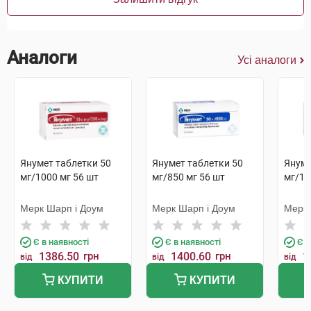
Аналоги
Усі аналоги
Янумет таблетки 50
Янумет таблетки 50
Януме
мг/1000 мг 56 шт
мг/850 мг 56 шт
мг/10
Мерк Шарп і Доум
Мерк Шарп і Доум
Мерк 
Є в наявності
Є в наявності
Є в
1386.50
грн
1400.60
грн
1
від
від
від
КУПИТИ
КУПИТИ