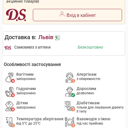
акційних товарів
)
Вхід в кабінет
Доставка в:
Львів
Самовивіз з аптеки
Безкоштовно
Особливості застосування
Вагітним
Алергікам
заборонено
з обережністю
Годуючим
Дорослим
заборонено
дозволено
Дітям
Діабетикам
заборонено
тільки для лікування діабету
II типу
Температура зберігання
Взаємодія з їжею
від 5°C до 25°C
під час прийому