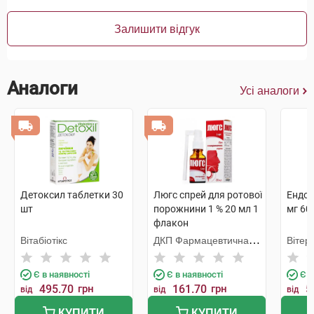
Залишити відгук
Аналоги
Усі аналоги
Детоксил таблетки 30
Люгс спрей для ротової
Ендон
шт
порожнини 1 % 20 мл 1
мг 60
флакон
Вітабіотікс
ДКП Фармацевтична
Вітер
фабрика
Є в наявності
Є в наявності
Є в
495.70
грн
161.70
грн
5
від
від
від
КУПИТИ
КУПИТИ