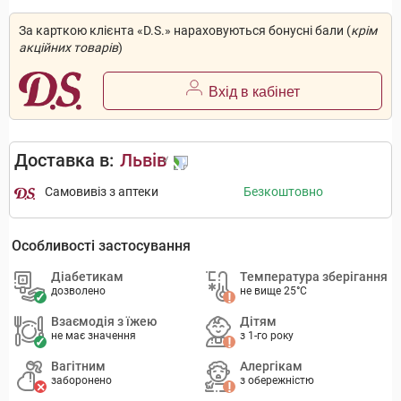
За карткою клієнта «D.S.» нараховуються бонусні бали (
крім
акційних товарів
)
Вхід в кабінет
Доставка в:
Львів
Самовивіз з аптеки
Безкоштовно
Особливості застосування
Діабетикам
Температура зберігання
дозволено
не вище 25°C
Взаємодія з їжею
Дітям
не має значення
з 1-го року
Вагітним
Алергікам
заборонено
з обережністю