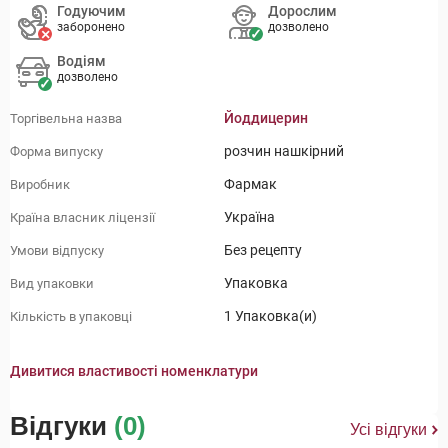
Годуючим
Дорослим
заборонено
дозволено
Водіям
дозволено
Йоддицерин
Торгівельна назва
розчин нашкірний
Форма випуску
Фармак
Виробник
Україна
Країна власник ліцензії
Без рецепту
Умови відпуску
Упаковка
Вид упаковки
1 Упаковка(и)
Кількість в упаковці
Дивитися властивості номенклатури
Відгуки
(0)
Усі відгуки