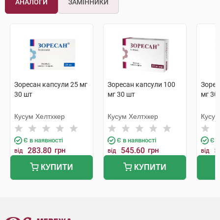
АНАЛОГИ
ЗАМІННИКИ
Зоресан капсули 25 мг
Зоресан капсули 100
Зорес
30 шт
мг 30 шт
мг 30
Кусум Хелтхкер
Кусум Хелтхкер
Кусум
Є в наявності
Є в наявності
Є в
283.80
грн
545.60
грн
5
від
від
від
КУПИТИ
КУПИТИ