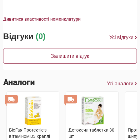
Дивитися властивості номенклатури
Відгуки
(0)
Усі відгуки
Залишити відгук
Аналоги
Усі аналоги
БіоГая Протектіс з
Детоксил таблетки 30
Проте
вітаміном D3 краплі
шт
шипуч