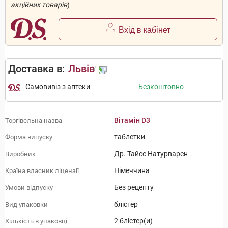
акційних товарів
)
Вхід в кабінет
Доставка в:
Львів
Самовивіз з аптеки
Безкоштовно
Вітамін D3
Торгівельна назва
таблетки
Форма випуску
Др. Тайсс Натурварен
Виробник
Німеччина
Країна власник ліцензії
Без рецепту
Умови відпуску
блістер
Вид упаковки
2 блістер(и)
Кількість в упаковці