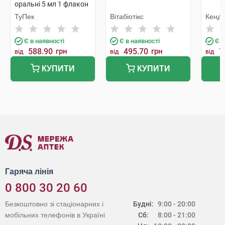
оральні 5 мл 1 флакон
ТуПек
Вітабіотікс
Кенді
Є в наявності
Є в наявності
Є в
588.90
грн
495.70
грн
7
від
від
від
КУПИТИ
КУПИТИ
Гаряча лінія
0 800 30 20 60
Безкоштовно зі стаціонарних і
Будні:
9:00 - 20:00
мобільних телефонів в Україні
Сб:
8:00 - 21:00