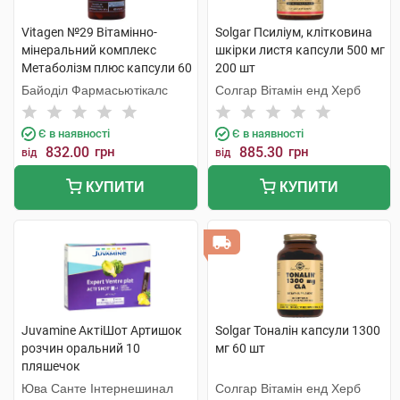
Vitagen №29 Вітамінно-
Solgar Псиліум, клітковина
мінеральний комплекс
шкірки листя капсули 500 мг
Метаболізм плюс капсули 60
200 шт
шт
Байоділ Фармасьютікалс
Солгар Вітамін енд Херб
Є в наявності
Є в наявності
832.00
грн
885.30
грн
від
від
КУПИТИ
КУПИТИ
Juvamine АктіШот Артишок
Solgar Тоналін капсули 1300
розчин оральний 10
мг 60 шт
пляшечок
Юва Санте Інтернешинал
Солгар Вітамін енд Херб