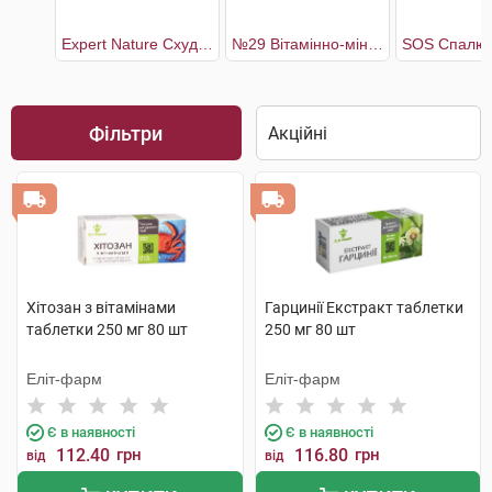
Expert Nature Схуднення
№29 Вітамінно-мінеральний комплекс Метаболізм плюс
Фільтри
Хітозан з вітамінами
Гарцинії Екстракт таблетки
таблетки 250 мг 80 шт
250 мг 80 шт
Еліт-фарм
Еліт-фарм
Є в наявності
Є в наявності
112.40
грн
116.80
грн
від
від