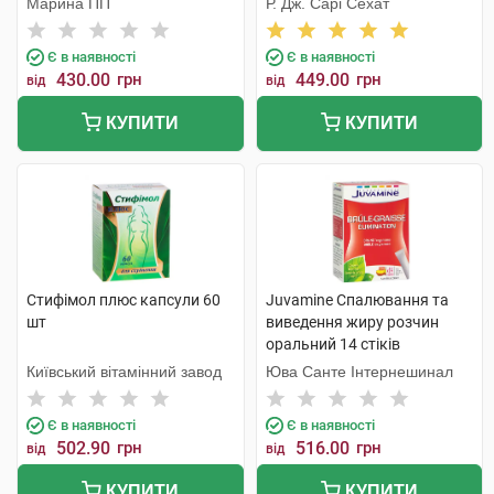
Марина ПП
Р. Дж. Сарі Сехат
Є в наявності
Є в наявності
430.00
грн
449.00
грн
від
від
КУПИТИ
КУПИТИ
Стифімол плюс капсули 60
Juvamine Спалювання та
шт
виведення жиру розчин
оральний 14 стіків
Київський вітамінний завод
Юва Санте Інтернешинал
Є в наявності
Є в наявності
502.90
грн
516.00
грн
від
від
КУПИТИ
КУПИТИ