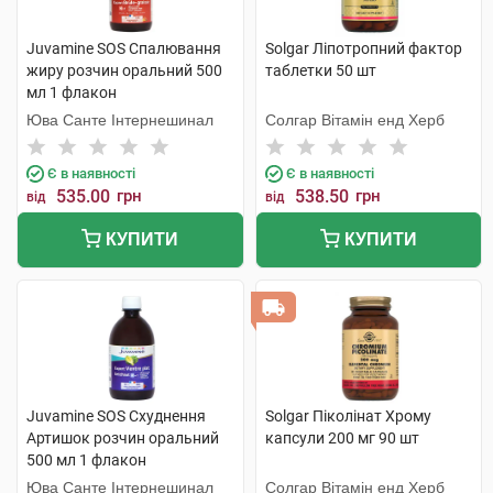
Juvamine SOS Спалювання
Solgar Ліпотропний фактор
жиру розчин оральний 500
таблетки 50 шт
мл 1 флакон
Юва Санте Інтернешинал
Солгар Вітамін енд Херб
Є в наявності
Є в наявності
535.00
грн
538.50
грн
від
від
КУПИТИ
КУПИТИ
Juvamine SOS Схуднення
Solgar Піколінат Хрому
Артишок розчин оральний
капсули 200 мг 90 шт
500 мл 1 флакон
Юва Санте Інтернешинал
Солгар Вітамін енд Херб