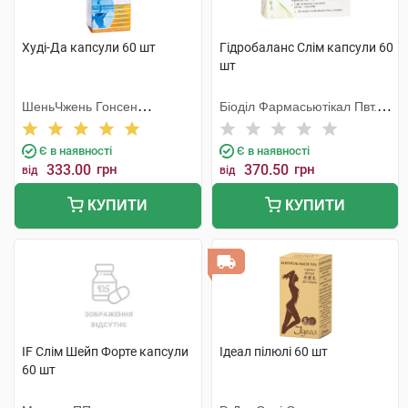
Худі-Да капсули 60 шт
Гідробаланс Слім капсули 60
шт
ШеньЧжень Гонсен
Біоділ Фармасьютікал Пвт.
Байоледжі Індастрі Ко. Лтд
Лтд.
Є в наявності
Є в наявності
333.00
грн
370.50
грн
від
від
КУПИТИ
КУПИТИ
IF Слім Шейп Форте капсули
Ідеал пілюлі 60 шт
60 шт