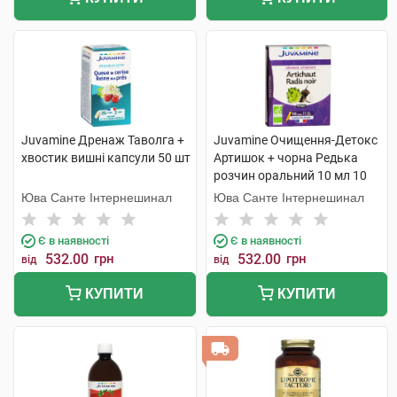
Juvamine Дренаж Таволга +
Juvamine Очищення-Детокс
хвостик вишні капсули 50 шт
Артишок + чорна Редька
розчин оральний 10 мл 10
ампул
Юва Санте Інтернешинал
Юва Санте Інтернешинал
Є в наявності
Є в наявності
532.00
грн
532.00
грн
від
від
КУПИТИ
КУПИТИ