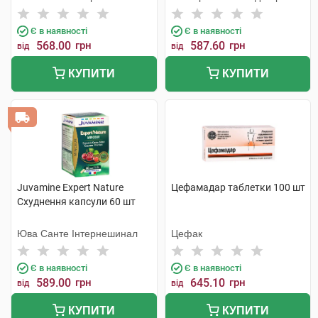
Є в наявності
Є в наявності
568.00
грн
587.60
грн
від
від
КУПИТИ
КУПИТИ
Juvamine Expert Nature
Цефамадар таблетки 100 шт
Схуднення капсули 60 шт
Юва Санте Інтернешинал
Цефак
Є в наявності
Є в наявності
589.00
грн
645.10
грн
від
від
КУПИТИ
КУПИТИ