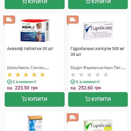
КУПИТИ
КУПИТИ
Акваліф таблетки 30 шт
Гідробаланс капсули 500 мг
30 шт
ШеньЧжень Гонсен
Біоділ Фармасьютікал Пвт.
Байоледжі Індастрі Ко. Лтд
Лтд.
Є в наявності
Є в наявності
223.50
грн
252.60
грн
від
від
КУПИТИ
КУПИТИ