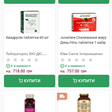
Квадрулін таблетки 60 шт
Juvamine Спалювання жиру
День/Нічь таблетки 1 набір
Лабораторiос БIО-ДIС
Юва Санте Інтернешинал
Еспанія
Є в наявності
Є в наявності
718.00
грн
757.00
грн
від
від
КУПИТИ
КУПИТИ