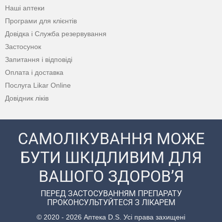
Наші аптеки
Програми для клієнтів
Довідка і Служба резервування
Застосунок
Запитання і відповіді
Оплата і доставка
Послуга Likar Online
Довідник ліків
САМОЛІКУВАННЯ МОЖЕ
БУТИ ШКІДЛИВИМ ДЛЯ
ВАШОГО ЗДОРОВ’Я
ПЕРЕД ЗАСТОСУВАННЯМ ПРЕПАРАТУ
ПРОКОНСУЛЬТУЙТЕСЯ З ЛІКАРЕМ
© 2020 - 2026 Аптека D.S. Усі права захищені