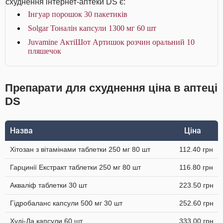
схуднення інтернет-аптеки DS є:
Інгуар порошок 30 пакетиків
Solgar Тоналін капсули 1300 мг 60 шт
Juvamine АктіШот Артишок розчин оральний 10
пляшечок
Препарати для схуднення ціна в аптеці
DS
Назва
Ціна
Хітозан з вітамінами таблетки 250 мг 80 шт
112.40 грн
Гарцинії Екстракт таблетки 250 мг 80 шт
116.80 грн
Акваліф таблетки 30 шт
223.50 грн
Гідробаланс капсули 500 мг 30 шт
252.60 грн
Худі-Да капсули 60 шт
333.00 грн