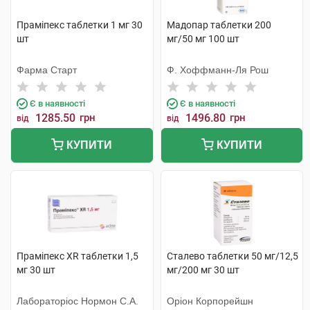
Праміпекс таблетки 1 мг 30
Мадопар таблетки 200
шт
мг/50 мг 100 шт
Фарма Старт
Ф. Хоффманн-Ля Рош
Є в наявності
Є в наявності
1285.50
грн
1496.80
грн
від
від
КУПИТИ
КУПИТИ
Праміпекс XR таблетки 1,5
Сталево таблетки 50 мг/12,5
мг 30 шт
мг/200 мг 30 шт
Лабораторіос Нормон С.А.
Оріон Корпорейшн