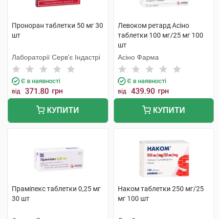
Проноран таблетки 50 мг 30
Левоком ретард Асіно
шт
таблетки 100 мг/25 мг 100
шт
Лабораторії Серв'є Індастрі
Асіно Фарма
Є в наявності
Є в наявності
371.80
грн
439.90
грн
від
від
КУПИТИ
КУПИТИ
Праміпекс таблетки 0,25 мг
Наком таблетки 250 мг/25
30 шт
мг 100 шт