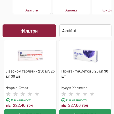
Азагілін
Азілект
Конфун
Фільтри
Левоком таблетки 250 мг/25
Піритан таблетки 0,25 мг 30
мг 30 шт
шт
Фарма Старт
Кусум Хелтхкер
Є в наявності
Є в наявності
222.40
грн
327.00
грн
від
від