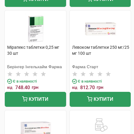
Мірапекс таблетки 0,25 мг
Левоком таблетки 250 мг/25
30 шт
мг 100 шт
Берінгер Інгельхайм Фарма
Фарма Старт
Є в наявності
Є в наявності
748.40
грн
812.70
грн
від
від
КУПИТИ
КУПИТИ