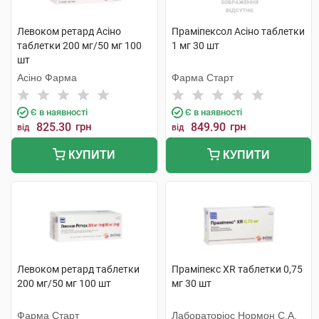
Левоком ретард Асіно
Праміпексол Асіно таблетки
таблетки 200 мг/50 мг 100
1 мг 30 шт
шт
Асіно Фарма
Фарма Старт
Є в наявності
Є в наявності
825.30
грн
849.90
грн
від
від
КУПИТИ
КУПИТИ
Левоком ретард таблетки
Праміпекс XR таблетки 0,75
200 мг/50 мг 100 шт
мг 30 шт
Фарма Старт
Лабораторіос Нормон С.А.