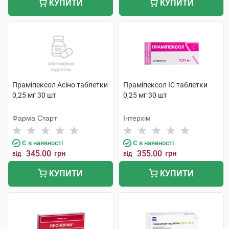
КУПИТИ
КУПИТИ
Праміпексол Асіно таблетки
Праміпексол IC таблетки
0,25 мг 30 шт
0,25 мг 30 шт
Фарма Старт
Інтерхім
Є в наявності
Є в наявності
345.00
грн
355.00
грн
від
від
КУПИТИ
КУПИТИ