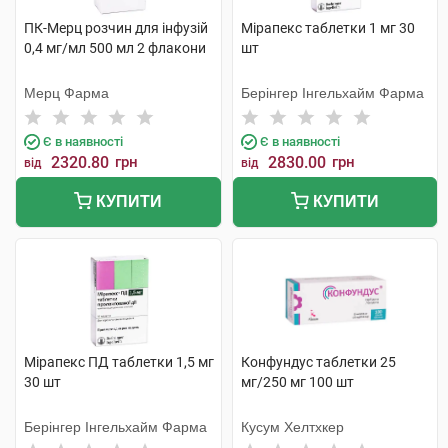
ПК-Мерц розчин для інфузій
Мірапекс таблетки 1 мг 30
0,4 мг/мл 500 мл 2 флакони
шт
Мерц Фарма
Берінгер Інгельхайм Фарма
Є в наявності
Є в наявності
2320.80
грн
2830.00
грн
від
від
КУПИТИ
КУПИТИ
Мірапекс ПД таблетки 1,5 мг
Конфундус таблетки 25
30 шт
мг/250 мг 100 шт
Берінгер Інгельхайм Фарма
Кусум Хелтхкер