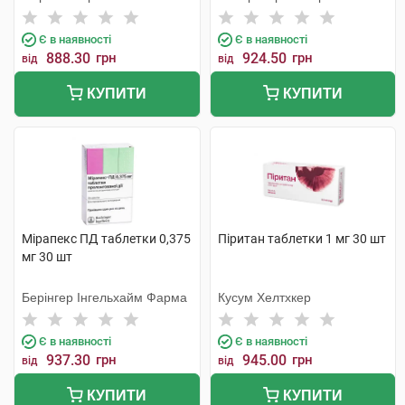
Є в наявності
Є в наявності
888.30
грн
924.50
грн
від
від
КУПИТИ
КУПИТИ
Мірапекс ПД таблетки 0,375
Піритан таблетки 1 мг 30 шт
мг 30 шт
Берінгер Інгельхайм Фарма
Кусум Хелтхкер
Є в наявності
Є в наявності
937.30
грн
945.00
грн
від
від
КУПИТИ
КУПИТИ