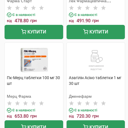
Фарма Старт
Лек Фармацевтична
компанія
Є в наявності
Є в наявності
478.80
грн
491.90
грн
від
від
КУПИТИ
КУПИТИ
Пк-Мерц таблетки 100 мг 30
Азагілін Асіно таблетки 1 мг
шт
30 шт
Мерц Фарма
Дженефарм
Є в наявності
Є в наявності
653.80
грн
720.30
грн
від
від
КУПИТИ
КУПИТИ