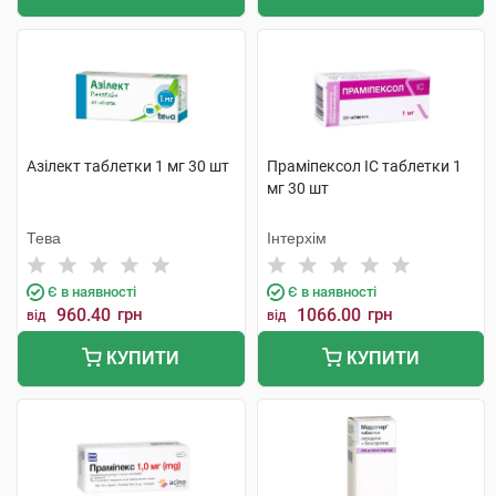
Азілект таблетки 1 мг 30 шт
Праміпексол IC таблетки 1
мг 30 шт
Тева
Інтерхім
Є в наявності
Є в наявності
960.40
грн
1066.00
грн
від
від
КУПИТИ
КУПИТИ