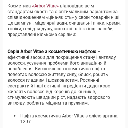
Косметика
«Arbor Vitae»
відповідає всім
стандартам якості та є оптимальним варіантом за
співвідношенням «ціна-якість» у своїй товарній ніші.
Це шампуні, міцелярні води, очищальні пінки, креми,
тоніки, гелі для душу, масажні олії та інші засоби,
представлені кількома серіями:
Серія Arbor Vitae з косметичною нафтою
–
ефективні засоби для покращення стану і вигляду
волосся, усунення проблеми його випадіння й
ослаблення. Високоякісна косметична нафта
повертає волоссю життєву силу, блиск, робить
волосся гладким і шовковистим. Рослинні
екстракти й інші активні інгредієнти додатково
живлять волосся від коренів до кінчиків,
стимулюють швидкий ріст, надають здорового
вигляду, роблять міцним та пружним.
Нафта косметична Arbor Vitae з олією аргана,
120 г