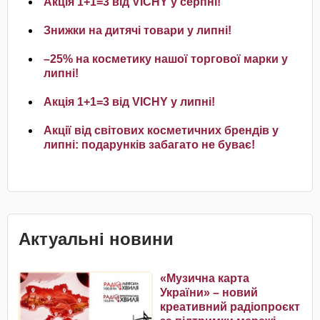
Акція 1+1=3 від VICHY у серпні!
Знижки на дитячі товари у липні!
–25% на косметику нашої торгової марки у
липні!
Акція 1+1=3 від VICHY у липні!
Акції від світових косметичних брендів у
липні: подарунків забагато не буває!
Актуальні новини
«Музична карта
України» – новий
креативний радіопроєкт