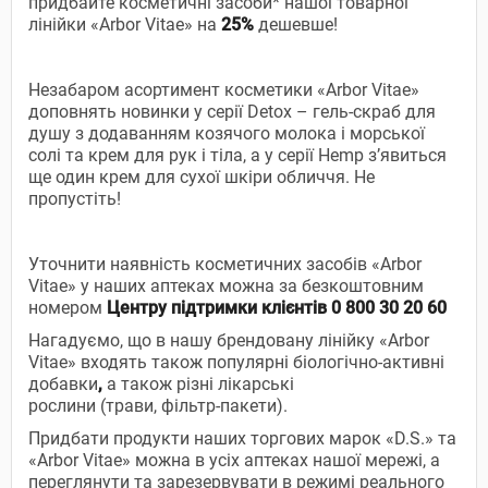
придбайте косметичні засоби* нашої товарної
лінійки «Arbor Vitae» на
25%
дешевше!
Незабаром асортимент косметики «Arbor Vitae»
доповнять новинки у серії Detox – гель-скраб для
душу з додаванням козячого молока і морської
солі та крем для рук і тіла, а у серії Hemp з’явиться
ще один крем для сухої шкіри обличчя. Не
пропустіть!
Уточнити наявність косметичних засобів «Arbor
Vitae» у наших аптеках можна за безкоштовним
номером
Центру підтримки клієнтів
0 800 30 20 60
Нагадуємо, що в нашу брендовану лінійку «Arbor
Vitae» входять також популярні біологічно-активні
добавки
,
а також різні лікарські
рослини (трави, фільтр-пакети).
Придбати продукти наших торгових марок «D.S.» та
«Arbor Vitae» можна в усіх аптеках нашої мережі, а
переглянути та зарезервувати в режимі реального