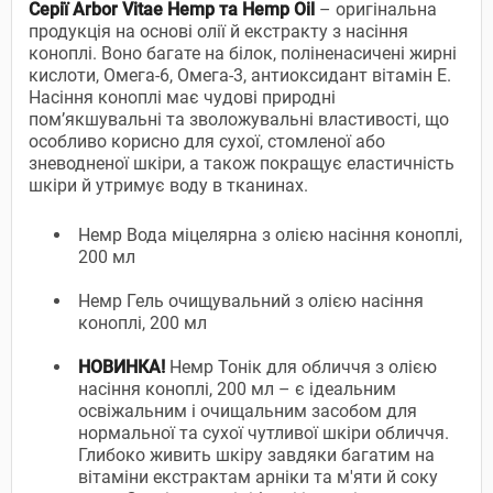
Серії Arbor Vitae Hemp та Hemp Oil
– оригінальна
продукція на основі олії й екстракту з насіння
коноплі. Воно багате на білок, поліненасичені жирні
кислоти, Омега-6, Омега-3, антиоксидант вітамін Е.
Насіння коноплі має чудові природні
пом’якшувальні та зволожувальні властивості, що
особливо корисно для сухої, стомленої або
зневодненої шкіри, а також покращує еластичність
шкіри й утримує воду в тканинах.
Hемр Вода міцелярна з олією насіння коноплі,
200 мл
Hемр Гель очищувальний з олією насіння
коноплі, 200 мл
НОВИНКА!
Hемр Тонік для обличчя з олією
насіння коноплі, 200 мл – є ідеальним
освіжальним і очищальним засобом для
нормальної та сухої чутливої шкіри обличчя.
Глибоко живить шкіру завдяки багатим на
вітаміни екстрактам арніки та м'яти й соку