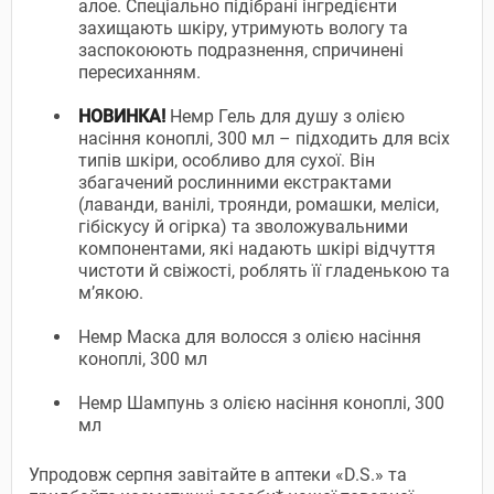
алое. Спеціально підібрані інгредієнти
захищають шкіру, утримують вологу та
заспокоюють подразнення, спричинені
пересиханням.
НОВИНКА!
Hемр Гель для душу з олією
насіння коноплі, 300 мл – підходить для всіх
типів шкіри, особливо для сухої. Він
збагачений рослинними екстрактами
(лаванди, ванілі, троянди, ромашки, меліси,
гібіскусу й огірка) та зволожувальними
компонентами, які надають шкірі відчуття
чистоти й свіжості, роблять її гладенькою та
м’якою.
Hемр Маска для волосся з олією насіння
коноплі, 300 мл
Hемр Шампунь з олією насіння коноплі, 300
мл
Упродовж серпня завітайте в аптеки «D.S.» та