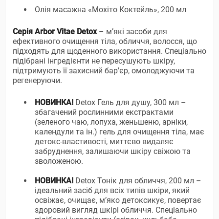
Олія масажна «Мохіто Коктейль», 200 мл
Серія Arbor Vitae Detox
– м’які засоби для
ефективного очищення тіла, обличчя, волосся, що
підходять для щоденного використання. Спеціально
підібрані інгредієнти не пересушують шкіру,
підтримують її захисний бар'єр, омолоджуючи та
регенеруючи.
НОВИНКА!
Detox Гель для душу, 300 мл –
збагачений рослинними екстрактами
(зеленого чаю, лопуха, женьшеню, арніки,
календули та ін.) гель для очищення тіла, має
детокс-властивості, миттєво видаляє
забруднення, залишаючи шкіру свіжою та
зволоженою.
НОВИНКА!
Detox Тонік для обличчя, 200 мл –
ідеальний засіб для всіх типів шкіри, який
освіжає, очищає, м’яко детоксикує, повертає
здоровий вигляд шкірі обличчя. Спеціально