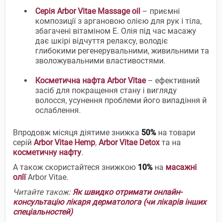
Серія Arbor Vitae Massage oil
– приємні
композиції з аргановою олією для рук і тіла,
збагачені вітаміном Е. Олія під час масажу
дає шкірі відчуття релаксу, володіє
глибокими регенерувальними, живильними та
зволожувальними властивостями.
Косметична нафта Arbor Vitae
– ефективний
засіб для покращення стану і вигляду
волосся, усунення проблеми його випадіння й
ослаблення.
Впродовж місяця діятиме знижка
50%
на товари
серій
Arbor Vitae Hemp
,
Arbor Vitae Detox
та на
косметичну нафту
.
А також скористайтеся знижкою
10%
на
масажні
олії
Arbor Vitae.
Читайте також:
Як швидко отримати онлайн-
консультацію лікаря дерматолога (чи лікарів інших
спеціальностей)