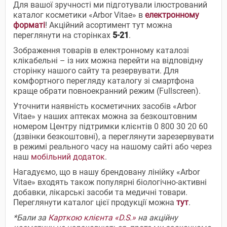
Для вашої зручності ми підготували ілюстрований
каталог косметики «Arbor Vitae» в
електронному
форматі
! Акційний асортимент тут можна
переглянути на сторінках
5-21
.
Зображення товарів в електронному каталозі
клікабельні – із них можна перейти на відповідну
сторінку нашого сайту та резервувати. Для
комфортного перегляду каталогу зі смартфона
краще обрати повноекранний режим (Fullscreen).
Уточнити наявність косметичних засобів «Arbor
Vitae» у наших аптеках можна за безкоштовним
номером Центру підтримки клієнтів 0 800 30 20 60
(дзвінки безкоштовні), а переглянути зарезервувати
в режимі реального часу на нашому сайті або через
наш
мобільний додаток
.
Нагадуємо, що в нашу брендовану лінійку «Arbor
Vitae» входять також популярні біологічно-активні
добавки, лікарські засоби та медичні товари.
Переглянути каталог цієї продукції можна
тут
.
*Бали за
Карткою клієнта «D.S.»
на акційну