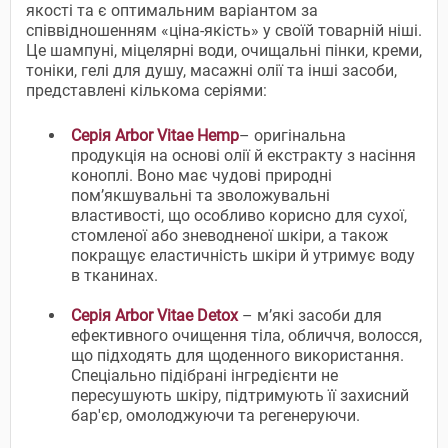
якості та є оптимальним варіантом за
співвідношенням «ціна-якість» у своїй товарній ніші.
Це шампуні, міцелярні води, очищальні пінки, креми,
тоніки, гелі для душу, масажні олії та інші засоби,
представлені кількома серіями:
Серія Arbor Vitae Hemp
– оригінальна
продукція на основі олії й екстракту з насіння
коноплі. Воно має чудові природні
пом’якшувальні та зволожувальні
властивості, що особливо корисно для сухої,
стомленої або зневодненої шкіри, а також
покращує еластичність шкіри й утримує воду
в тканинах.
Серія Arbor Vitae Detox
– м’які засоби для
ефективного очищення тіла, обличчя, волосся,
що підходять для щоденного використання.
Спеціально підібрані інгредієнти не
пересушують шкіру, підтримують її захисний
бар'єр, омолоджуючи та регенеруючи.