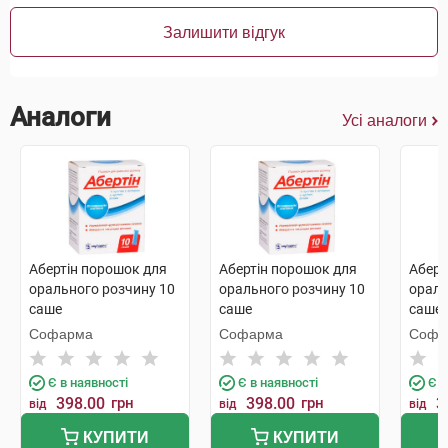
Залишити відгук
Аналоги
Усі аналоги
Абертін порошок для
Абертін порошок для
Аберт
орального розчину 10
орального розчину 10
ораль
саше
саше
саше
Софарма
Софарма
Софа
Є в наявності
Є в наявності
Є в
398.00
грн
398.00
грн
3
від
від
від
КУПИТИ
КУПИТИ