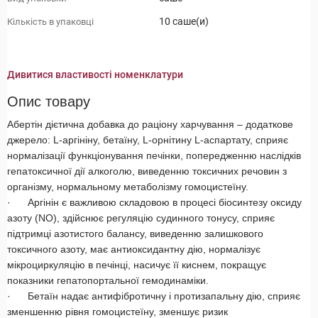
10 саше(и)
Кількість в упаковці
Дивитися властивості номенклатури
Опис товару
Абертін дієтична добавка до раціону харчування – додаткове
джерело: L-аргініну, бетаїну, L-орнітину L-аспартату, сприяє
нормалізації функціонування печінки, попередженню наслідків
гепатоксичної дії алкоголю, виведенню токсичних речовин з
організму, нормальному метаболізму гомоцистеїну.
· Аргінін є важливою складовою в процесі біосинтезу оксиду
азоту (NO), здійснює регуляцію судинного тонусу, сприяє
підтримці азотистого балансу, виведенню залишкового
токсичного азоту, має антиоксидантну дію, нормалізує
мікроциркуляцію в печінці, насичує її киснем, покращує
показники гепатопортальної гемодинаміки.
· Бетаїн надає антифібротичну і протизапальну дію, сприяє
зменшенню рівня гомоцистеїну, зменшує ризик