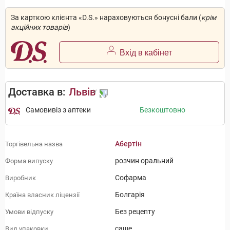
За карткою клієнта «D.S.» нараховуються бонусні бали (
крім
акційних товарів
)
Вхід в кабінет
Доставка в:
Львів
Самовивіз з аптеки
Безкоштовно
Абертін
Торгівельна назва
розчин оральний
Форма випуску
Софарма
Виробник
Болгарія
Країна власник ліцензії
Без рецепту
Умови відпуску
саше
Вид упаковки