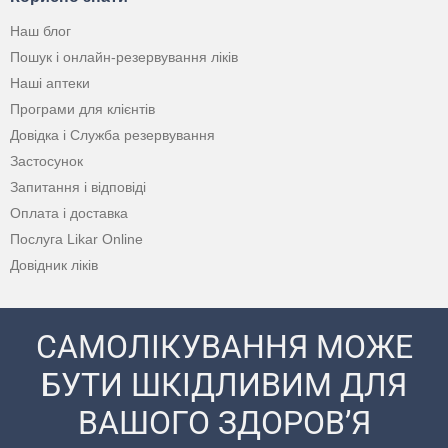
Наш блог
Пошук і онлайн-резервування ліків
Наші аптеки
Програми для клієнтів
Довідка і Служба резервування
Застосунок
Запитання і відповіді
Оплата і доставка
Послуга Likar Online
Довідник ліків
САМОЛІКУВАННЯ МОЖЕ
БУТИ ШКІДЛИВИМ ДЛЯ
ВАШОГО ЗДОРОВ’Я