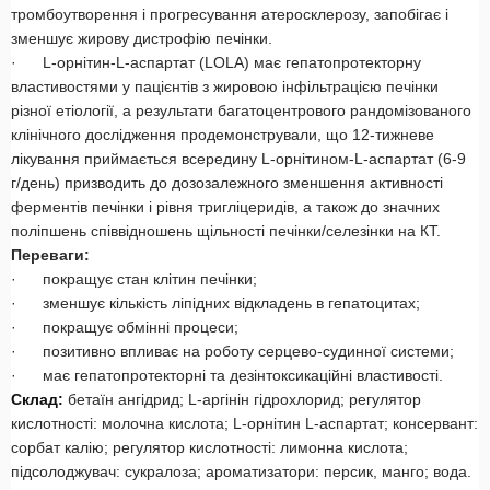
тромбоутворення і прогресування атеросклерозу, запобігає і
зменшує жирову дистрофію печінки.
· L-орнітин-L-аспартат (LOLA) має гепатопротекторну
властивостями у пацієнтів з жировою інфільтрацією печінки
різної етіології, а результати багатоцентрового рандомізованого
клінічного дослідження продемонстрували, що 12-тижневе
лікування приймається всередину L-орнітином-L-аспартат (6-9
г/день) призводить до дозозалежного зменшення активності
ферментів печінки і рівня тригліцеридів, а також до значних
поліпшень співвідношень щільності печінки/селезінки на КТ.
Переваги:
· покращує стан клітин печінки;
· зменшує кількість ліпідних відкладень в гепатоцитах;
· покращує обмінні процеси;
· позитивно впливає на роботу серцево-судинної системи;
· має гепатопротекторні та дезінтоксикаційні властивості.
Склад:
бетаїн ангідрид; L-аргінін гідрохлорид; регулятор
кислотності: молочна кислота; L-орнітин L-аспартат; консервант:
сорбат калію; регулятор кислотності: лимонна кислота;
підсолоджувач: сукралоза; ароматизатори: персик, манго; вода.