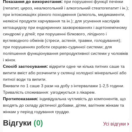
Показання до використання:
при порушенні функції печінки
(гепатит, цироз, неалкогольний і алкогольний стеатогепатит і ін.);
при інтоксикаціях різного походження (алкоголь, медикаменти,
неякісні продукти харчування та ін.); для усунення наслідків
кетоацидозу при ендокринних захворюваннях і ацетонемічному
синдромі у дітей;
при порушенні білкового, ліпідного і
вуглеводного обмінів (стреси, астенія, травми, голодування);
при порушеннях роботи серцево-судинної системи;
для
поліпшення функціонування репродуктивної системи у чоловіків
і жінок.
Спосіб застосування:
відкрити одне чи кілька питних саше та
випити вміст або розчинити у склянці холодної мінеральної або
питної води та випити.
Вживати по 1 саше 3 рази на добу з інтервалами 1-2,5 години.
Тривалість споживання: узгоджується з лікарем.
Протипоказання:
індивідуальна чутливість до компонентів, що
входять до складу дієтичної добавки, дітям, вагітним жінкам та
жінкам у період годування груддю.
Відгуки
(0)
Усі відгуки