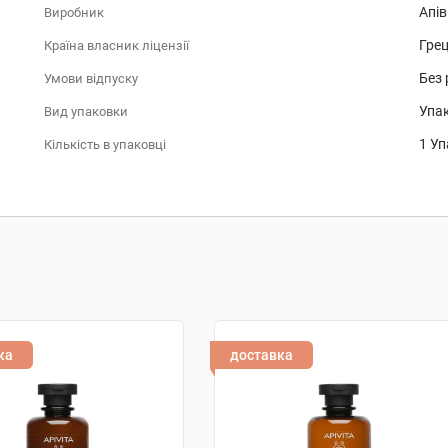
Апів
Виробник
Грец
Країна власник ліцензії
Без 
Умови відпуску
Упа
Вид упаковки
1 Уп
Кількість в упаковці
ка
доставка