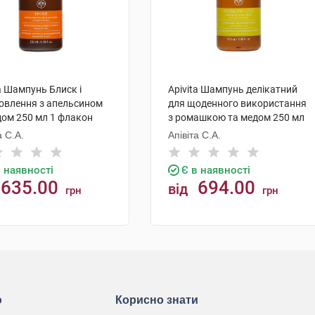
a Шампунь Блиск і
Apivita Шампунь делікатний
овлення з апельсином
для щоденного використання
дом 250 мл 1 флакон
з ромашкою та медом 250 мл
1 флакон
а С.А.
Апівіта С.А.
в наявності
Є в наявності
635.00
694.00
від
грн
грн
КУПИТИ
КУПИТИ
ю
Корисно знати