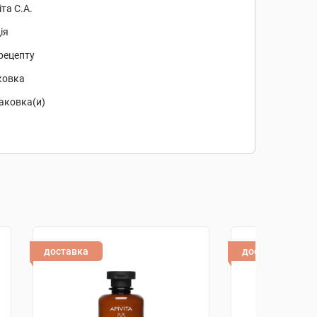
іта С.А.
ія
рецепту
ковка
аковка(и)
доставка
доставка