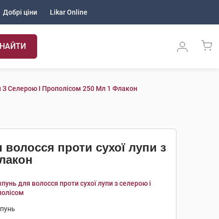
Добрі ціни
Likar Online
НАЙТИ
и З Селерою І Прополісом 250 Мл 1 Флакон
 волосся проти сухої лупи з
флакон
унь для волосся проти сухої лупи з селерою і
полісом
пунь