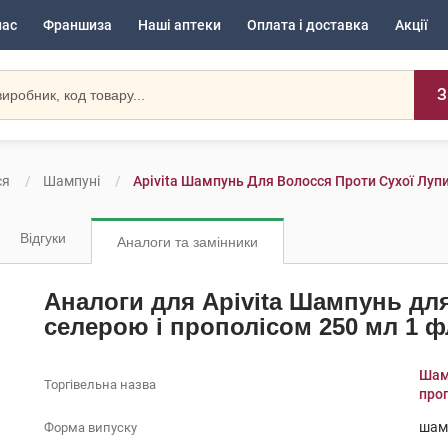
нас
Франшиза
Наші аптеки
Оплата і доставка
Акції
З
ся
Шампуні
Apivita Шампунь Для Волосся Проти Сухої Луп
Відгуки
Аналоги та замінники
Аналоги для Apivita Шампунь для
селерою і прополісом 250 мл 1 
Шамп
Торгівельна назва
про
шам
Форма випуску