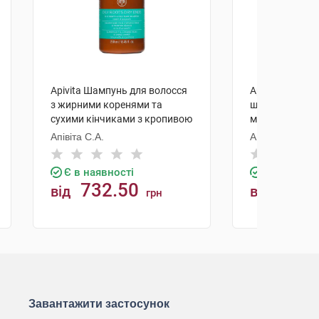
Apivita Шампунь для волосся
Apivita Шампун
з жирними коренями та
шкіри голови з
сухими кінчиками з кропивою
медом 250 мл 
та прополісом 250 мл 1
Апівіта С.А.
Апівіта С.А.
флакон
Є в наявності
Є в наявно
732.50
645.
від
від
грн
КУПИТИ
К
Завантажити застосунок