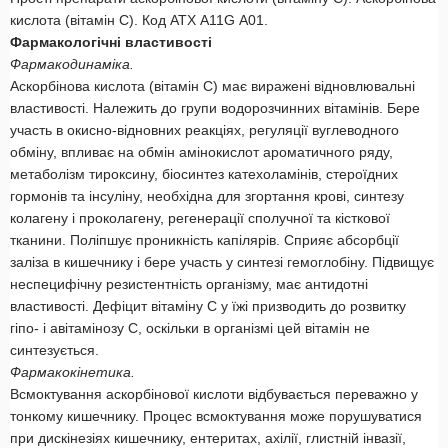
кислота (вітамін С). Код АТХ A11G А01.
Фармакологічні властивості
Фармакодинаміка.
Аскорбінова кислота (вітамін C) має виражені відновлювальні
властивості. Належить до групи водорозчинних вітамінів. Бере
участь в окисно-відновних реакціях, регуляції вуглеводного
обміну, впливає на обмін амінокислот ароматичного ряду,
метаболізм тироксину, біосинтез катехоламінів, стероїдних
гормонів та інсуліну, необхідна для згортання крові, синтезу
колагену і проколагену, регенерації сполучної та кісткової
тканини. Поліпшує проникність капілярів. Сприяє абсорбції
заліза в кишечнику і бере участь у синтезі гемоглобіну. Підвищує
неспецифічну резистентність організму, має антидотні
властивості. Дефіцит вітаміну С у їжі призводить до розвитку
гіпо- і авітамінозу С, оскільки в організмі цей вітамін не
синтезується.
Фармакокінетика.
Всмоктування аскорбінової кислоти відбувається переважно у
тонкому кишечнику. Процес всмоктування може порушуватися
при дискінезіях кишечнику, ентеритах, ахілії, глистній інвазії,