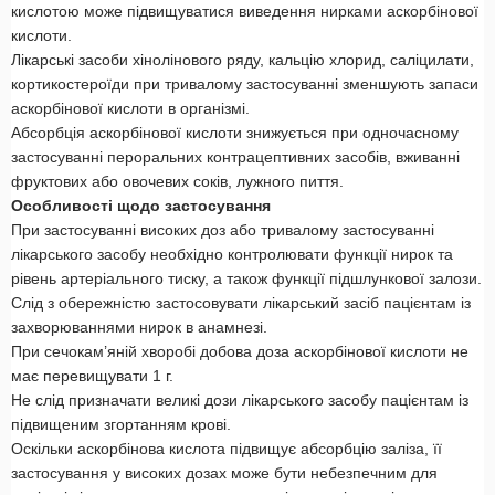
кислотою може підвищуватися виведення нирками аскорбінової
кислоти.
Лікарські засоби хінолінового ряду, кальцію хлорид, саліцилати,
кортикостероїди при тривалому застосуванні зменшують запаси
аскорбінової кислоти в організмі.
Абсорбція аскорбінової кислоти знижується при одночасному
застосуванні пероральних контрацептивних засобів, вживанні
фруктових або овочевих соків, лужного пиття.
Особливості щодо застосування
При застосуванні високих доз або тривалому застосуванні
лікарського засобу необхідно контролювати функції нирок та
рівень артеріального тиску, а також функції підшлункової залози.
Слід з обережністю застосовувати лікарський засіб пацієнтам із
захворюваннями нирок в анамнезі.
При сечокам’яній хворобі добова доза аскорбінової кислоти не
має перевищувати 1 г.
Не слід призначати великі дози лікарського засобу пацієнтам із
підвищеним згортанням крові.
Оскільки аскорбінова кислота підвищує абсорбцію заліза, її
застосування у високих дозах може бути небезпечним для