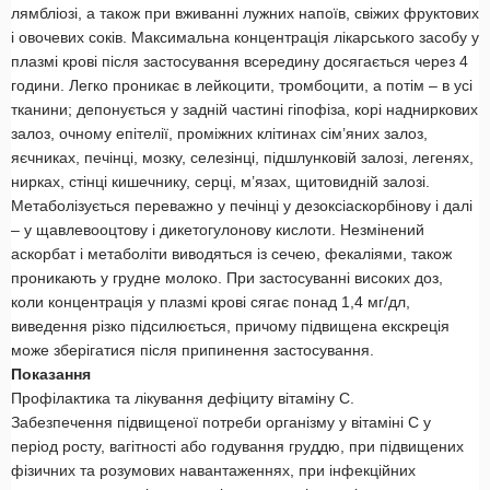
лямбліозі, а також при вживанні лужних напоїв, свіжих фруктових
і овочевих соків. Максимальна концентрація лікарського засобу у
плазмі крові після застосування всередину досягається через 4
години. Легко проникає в лейкоцити, тромбоцити, а потім – в усі
тканини; депонується у задній частині гіпофіза, корі надниркових
залоз, очному епітелії, проміжних клітинах сім’яних залоз,
яєчниках, печінці, мозку, селезінці, підшлунковій залозі, легенях,
нирках, стінці кишечнику, серці, м’язах, щитовидній залозі.
Метаболізується переважно у печінці у дезоксіаскорбінову і далі
– у щавлевооцтову і дикетогулонову кислоти. Незмінений
аскорбат і метаболіти виводяться із сечею, фекаліями, також
проникають у грудне молоко. При застосуванні високих доз,
коли концентрація у плазмі крові сягає понад 1,4 мг/дл,
виведення різко підсилюється, причому підвищена екскреція
може зберігатися після припинення застосування.
Показання
Профілактика та лікування дефіциту вітаміну С.
Забезпечення підвищеної потреби організму у вітаміні С у
період росту, вагітності або годування груддю, при підвищених
фізичних та розумових навантаженнях, при інфекційних