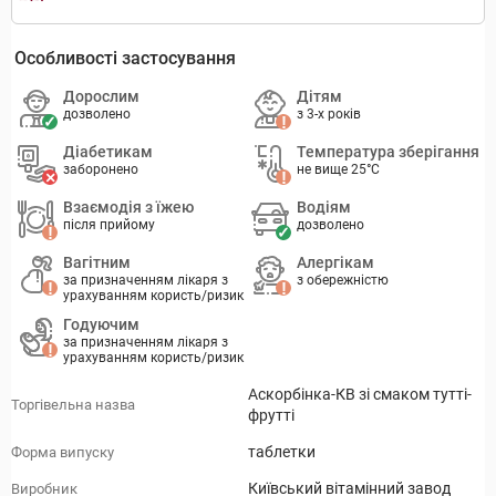
Особливості застосування
Дорослим
Дітям
дозволено
з 3-х років
Діабетикам
Температура зберігання
заборонено
не вище 25°C
Взаємодія з їжею
Водіям
після прийому
дозволено
Вагітним
Алергікам
за призначенням лікаря з
з обережністю
урахуванням користь/ризик
Годуючим
за призначенням лікаря з
урахуванням користь/ризик
Аскорбінка-КВ зі смаком тутті-
Торгівельна назва
фрутті
таблетки
Форма випуску
Київський вітамінний завод
Виробник