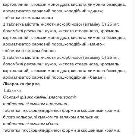
картопляний, глюкози моногідрат, кислота лимонна безводна,
ароматизатор харчовий порошкоподібний «диня»;
таблетки зі смаком манго
1 таблетка містить кислоти аскорбінової (вітаміну С) 25 мг;
допоміжні речовини:
цукор, кислота стеаринова, крохмаль
картопляний, глюкози моногідрат, кислота лимонна безводна,
ароматизатор харчовий порошкоподібний «манго»;
таблетки зі смаком банана
1 таблетка містить кислоти аскорбінової (вітаміну С) 25 мг;
допоміжні речовини:
цукор, кислота стеаринова, крохмаль
картопляний, глюкози моногідрат, кислота лимонна безводна,
ароматизатор харчовий порошкоподібний «банан».
Лікарська форма
Таблетки.
Основні фізико-хімічні властивості:
таблетки зі смаком апельсина:
таблетки плоскоциліндричної форми зі скошеними краями,
білого кольору, зі смаком та запахом апельсина;
таблетки зі смаком м
’
яти:
таблетки плоскоциліндричної форми зі скошеними краями,