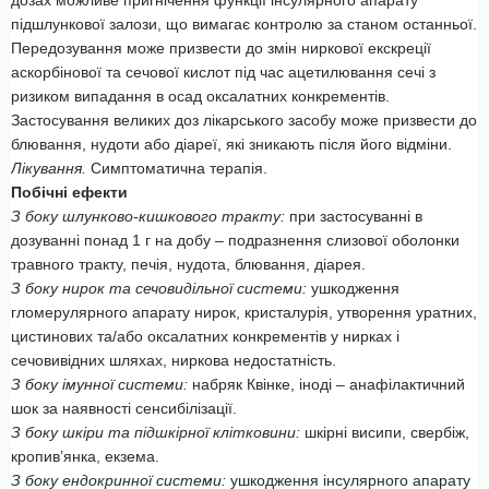
дозах можливе пригнічення функції інсулярного апарату
підшлункової залози, що вимагає контролю за станом останньої.
Передозування може призвести до змін ниркової екскреції
аскорбінової та сечової кислот під час ацетилювання сечі з
ризиком випадання в осад оксалатних конкрементів.
Застосування великих доз лікарського засобу може призвести до
блювання, нудоти або діареї, які зникають після його відміни.
Лікування.
Симптоматична терапія.
Побічні ефекти
З боку шлунково-кишкового тракту:
при застосуванні в
дозуванні понад 1 г на добу – подразнення слизової оболонки
травного тракту, печія, нудота, блювання, діарея.
З боку нирок та сечовидільної системи:
ушкодження
гломерулярного апарату нирок, кристалурія, утворення уратних,
цистинових та/або оксалатних конкрементів у нирках і
сечовивідних шляхах, ниркова недостатність.
З боку імунної системи:
набряк Квінке, іноді – анафілактичний
шок за наявності сенсибілізації.
З боку шкіри та підшкірної клітковини:
шкірні висипи, свербіж,
кропив’янка, екзема.
З боку ендокринної системи:
ушкодження інсулярного апарату