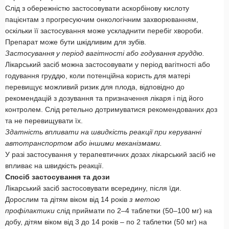
Слід з обережністю застосовувати аскорбінову кислоту
пацієнтам з прогресуючим онкологічним захворюванням,
оскільки її застосування може ускладнити перебіг хвороби.
Препарат може бути шкідливим для зубів.
Застосування у період вагітності або годування груддю.
Лікарський засіб можна застосовувати у період вагітності або
годування груддю, коли потенційна користь для матері
перевищує можливий ризик для плода, відповідно до
рекомендацій з дозування та призначення лікаря і під його
контролем. Слід ретельно дотримуватися рекомендованих доз
та не перевищувати їх.
Здатність впливати на швидкість реакції при керуванні
автотранспортом або іншими механізмами.
У разі застосування у терапевтичних дозах лікарський засіб не
впливає на швидкість реакції.
Спосіб застосування та дози
Лікарський засіб застосовувати всередину, після їди.
Дорослим та дітям віком від 14 років
з метою
профілактики
слід приймати по 2–4 таблетки (50–100 мг) на
добу, дітям віком від 3 до 14 років – по 2 таблетки (50 мг) на