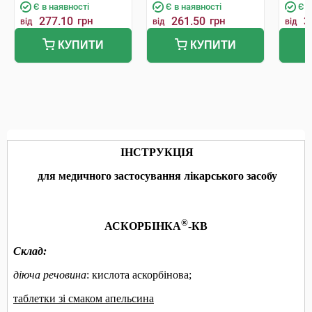
Є в наявності
Є в наявності
Є в
277.10
грн
261.50
грн
3
від
від
від
КУПИТИ
КУПИТИ