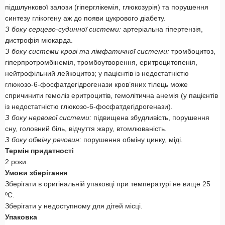
підшлункової залози (гіперглікемія, глюкозурія) та порушення
синтезу глікогену аж до появи цукрового діабету.
З боку серцево-судинної системи:
артеріальна гіпертензія,
дистрофія міокарда.
З боку системи крові та лімфатичної системи:
тромбоцитоз,
гіперпротромбінемія, тромбоутворення, еритроцитопенія,
нейтрофільний лейкоцитоз; у пацієнтів із недостатністю
глюкозо-6-фосфатдегідрогенази кров’яних тілець може
спричинити гемоліз еритроцитів, гемолітична анемія (у пацієнтів
із недостатністю глюкозо-6-фосфатдегідрогенази).
З боку нервової системи:
підвищена збудливість, порушення
сну, головний біль, відчуття жару, втомлюваність.
З боку обміну речовин:
порушення обміну цинку, міді.
Термін придатності
2 роки.
Умови зберігання
Зберігати в оригінальній упаковці при температурі не вище 25
ºС.
Зберігати у недоступному для дітей місці.
Упаковка