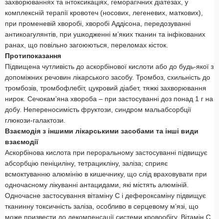
захворюваннях та інтоксикаціях, геморагічних діатезах, у
комплексній терапії кровотеч (носових, легеневих, маткових),
при променевій хворобі, хворобі Аддісона, передозуванні
антикоагулянтів, при ушкодженні м’яких тканин та інфікованих
ранах, що повільно загоюються, переломах кісток.
Протипоказання
Підвищена чутливість до аскорбінової кислоти або до будь-якої з
допоміжних речовин лікарського засобу. Тромбоз, схильність до
тромбозів, тромбофлебіт, цукровий діабет, тяжкі захворювання
нирок. Сечокам’яна хвороба – при застосуванні доз понад 1 г на
добу. Непереносимість фруктози, синдром мальабсорбції
глюкози-галактози.
Взаємодія з іншими лікарськими засобами та інші види
взаємодії
Аскорбінова кислота при пероральному застосуванні підвищує
абсорбцію пеніциліну, тетрацикліну, заліза; сприяє
всмоктуванню алюмінію в кишечнику, що слід враховувати при
одночасному лікуванні антацидами, які містять алюміній.
Одночасне застосування вітаміну С і дефероксаміну підвищує
тканинну токсичність заліза, особливо в серцевому м’язі, що
може призвести до декомпенсації системи кровообігу. Вітамін С