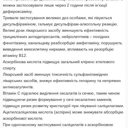
можна застосовувати лише через 2 години після ін’єкції
дефероксаміну.
Тривале застосування великих доз особами, які лікуються
дисульфіраміном, гальмує дисульфірам-алкогольну реакцію.
Великі дози лікарського засобу зменшують ефективність
трициклічних антидепресантів, нейролептиків – похідних
фенотіазину, канальцеву реабсорбцію амфетаміну, порушують
виведення мексилетину нирками, впливають на резорбцію
вітаміну В12.
Аскорбінова кислота підвищує загальний кліренс етилового
спирту.
Лікарський засіб зменшує токсичність сульфаніламідних
лікарських засобів, знижує ефективність гепарину та непрямих
антикоагулянтів.
Вітамін С підсилює виділення оксалатів із сечею, таким чином
підвищуючи ризик формування у сечі оксалатних каменів,
підвищує ризик розвитку кристалурії при лікуванні саліцилатами.
Ацетилсаліцилова кислота (аспірин) може знижувати абсорбцію
аскорбінової кислоти.
При одночасному застосуванні саліцилатів з аскорбіновою