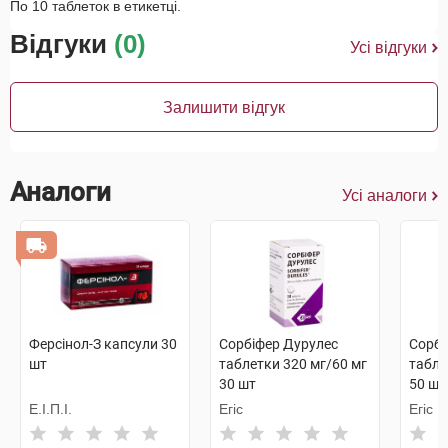
По 10 таблеток в етикетці.
Відгуки
(0)
Усі відгуки
Залишити відгук
Аналоги
Усі аналоги
Ферсінол-З капсули 30
Сорбіфер Дурулес
Сорбі
шт
таблетки 320 мг/60 мг
табле
30 шт
50 шт
Е.І.П.І.
Егіс
Егіс