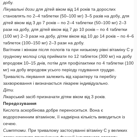
добу.
Лікувальні дози
для дітей віком від 14 років та дорослих
становлять по 2–4 таблетки (50–100 мг) 3–5 разів на добу, для
дітей віком від 3 до 7 років – по 2–4 таблетки (50–100 мг) 2–3
рази на добу, для дітей віком від 7 до 10 років – по 4 таблетки
(100 мг) 2–3 рази на добу, дітям віком від 10 до 14 років – по 4–6
таблеток (100–150 мг) 2–3 рази на добу.
Вагітним і жінкам після пологів та при низькому рівні вітаміну С у
грудному молоці слід приймати по 12 таблеток (300 мг) на добу
впродовж 10–15 днів, потім для профілактики по 4 таблетки (100
мг) на добу впродовж усього періоду годування груддю.
Тривалість лікування залежить від характеру та перебігу
захворювання і визначається лікарем індивідуально.
Діти.
Лікарський засіб призначати дітям віком від 3 років.
Передозування
Кислота аскорбінова добре переноситься. Вона є
водорозчинним вітаміном, її надмірна кількість виводиться із
сечею.
Симптоми
. При тривалому застосуванні вітаміну С у великих