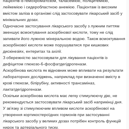
пацієнтів із гемохроматозом, таласемією, поліцитемією,
лейкемією і сидеробластною анемією. Пацієнтам із високим
вмістом заліза в організмі слід застосовувати лікарський засіб у
мінімальних дозах.
Одночасне застосування лікарського засобу з лужним питтям
зменшує всмоктування аскорбінової кислоти, тому не слід
запивати його лужною мінеральною водою. Також всмоктування
аскорбінової кислоти може порушуватися при кишкових
дискінезіях, ентеритах та ахілії.
З обережністю застосовувати для лікування пацієнтів із
дефіцитом глюкозо-6-фосфатдегідрогенази.
Аскорбінова кислота як відновник може впливати на результати
лабораторних досліджень, наприклад при визначенні вмісту в
крові глюкози, білірубіну, активності трансаміназ,
лактатдегідрогенази.
Оскільки аскорбінова кислота має легку стимулюючу дію, не
рекомендується застосовувати лікарський засіб наприкінці дня.
У зв’язку зі стимулюючим впливом кислоти аскорбінової на
утворення кортикостероїдних гормонів при застосуванні
лікарського засобу у великих дозах потрібен контроль функцій
нирок та артеріального тиску.