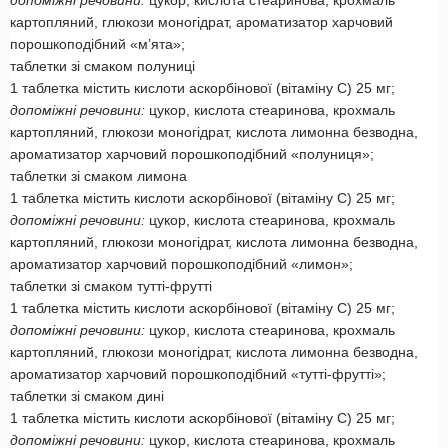
допоміжні речовини:
цукор, кислота стеаринова, крохмаль
картопляний, глюкози моногідрат, ароматизатор харчовий
порошкоподібний «м’ята»;
таблетки зі смаком полуниці
1 таблетка містить кислоти аскорбінової (вітаміну С) 25 мг;
допоміжні речовини:
цукор, кислота стеаринова, крохмаль
картопляний, глюкози моногідрат, кислота лимонна безводна,
ароматизатор харчовий порошкоподібний «полуниця»;
таблетки зі смаком лимона
1 таблетка містить кислоти аскорбінової (вітаміну С) 25 мг;
допоміжні речовини:
цукор, кислота стеаринова, крохмаль
картопляний, глюкози моногідрат, кислота лимонна безводна,
ароматизатор харчовий порошкоподібний «лимон»;
таблетки зі смаком тутті-фрутті
1 таблетка містить кислоти аскорбінової (вітаміну С) 25 мг;
допоміжні речовини:
цукор, кислота стеаринова, крохмаль
картопляний, глюкози моногідрат, кислота лимонна безводна,
ароматизатор харчовий порошкоподібний «тутті-фрутті»;
таблетки зі смаком дині
1 таблетка містить кислоти аскорбінової (вітаміну С) 25 мг;
допоміжні речовини:
цукор, кислота стеаринова, крохмаль