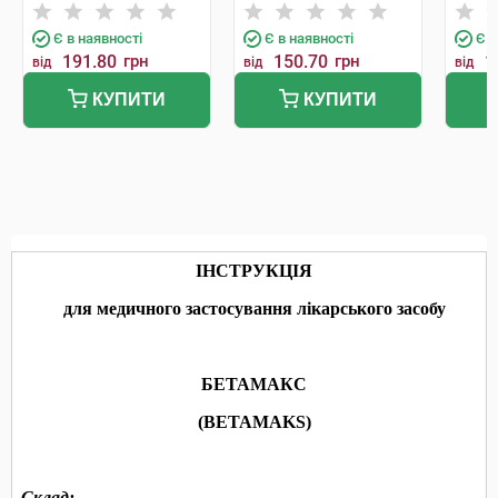
Поланд
Поланд
Пола
Є в наявності
Є в наявності
Є в
191.80
грн
150.70
грн
1
від
від
від
КУПИТИ
КУПИТИ