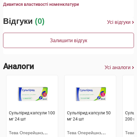
Дивитися властивості номенклатури
Відгуки
(0)
Усі відгуки
Залишити відгук
Аналоги
Усі аналоги
Сульпірид капсули 100
Сульпірид капсули 50
Сульп
мг 24 шт
мг 24 шт
200 м
Тева Оперейшнз
Тева Оперейшнз
Тева