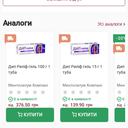
Аналоги
Усі аналоги
−20%
Дип Риліф гель 100 г 1
Дип Риліф гель 15 г 1
Дип Р
туба
туба
туба
Ментолатум Компані
Ментолатум Компані
Менто
Є в наявності
Є в наявності
Є в
376.50
грн
139.90
грн
від
від
від
25
КУПИТИ
КУПИТИ