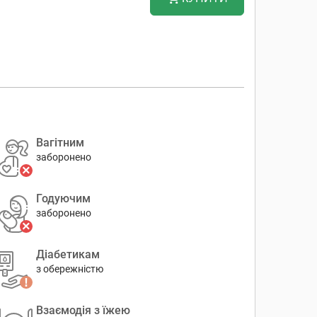
Вагітним
заборонено
Годуючим
заборонено
Діабетикам
з обережністю
Взаємодія з їжею