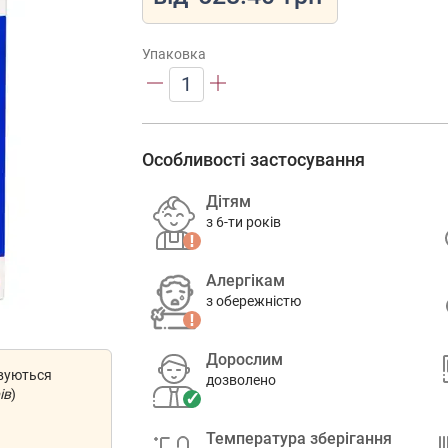
Упаковка
1
Особливості застосування
Дітям
з 6-ти років
Алергікам
з обережністю
Дорослим
овуються
дозволено
ів
)
Температура зберігання