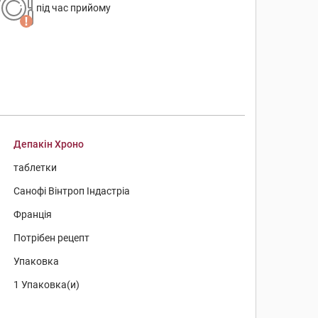
під час прийому
Депакін Хроно
таблетки
Санофі Вінтроп Індастріа
Франція
Потрібен рецепт
Упаковка
1 Упаковка(и)