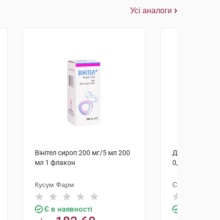
Усі аналоги
Вінітел сироп 200 мг/5 мл 200
Депакін Ентер
мл 1 флакон
0,3 г 100 шт
Кусум Фарм
Санофі Вінтро
Є в наявності
Є в наявно