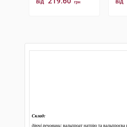
219.60
від
від
грн
КУПИТИ