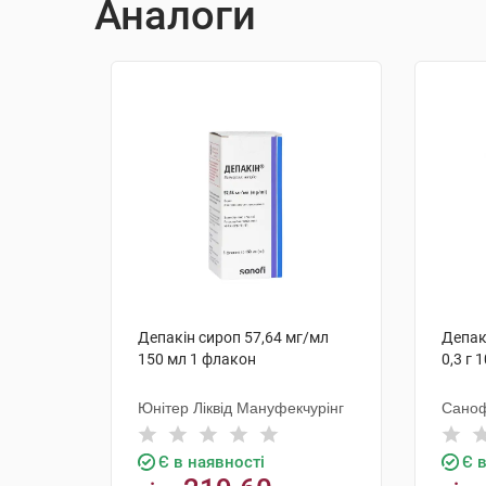
Аналоги
Депакін сироп 57,64 мг/мл
Депак
150 мл 1 флакон
0,3 г 
Юнітер Ліквід Мануфекчурінг
Саноф
Є в наявності
Є 