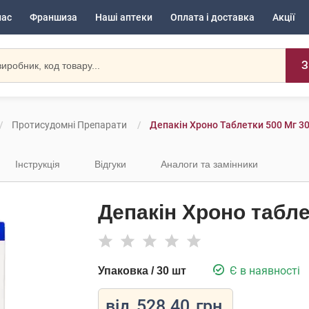
нас
Франшиза
Наші аптеки
Оплата і доставка
Акції
З
Протисудомні Препарати
Депакін Хроно Таблетки 500 Мг 3
Інструкція
Відгуки
Аналоги та замінники
Депакін Хроно табле
Є в наявності
Упаковка / 30 шт
від
528.40
грн