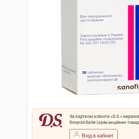
За карткою клієнта «D.S.» нарах
бонусні бали (
крім акційних товар
Вхід в кабінет