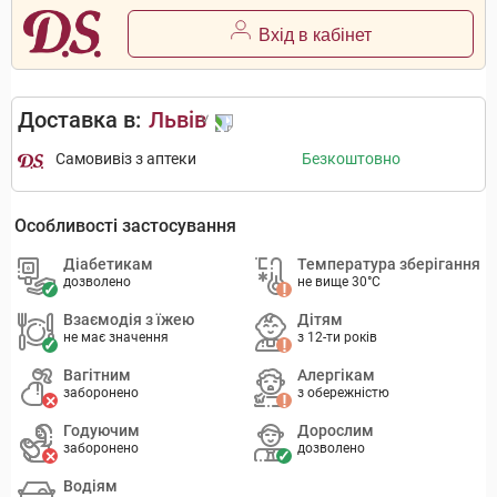
Вхід в кабінет
Доставка в:
Львів
Самовивіз з аптеки
Безкоштовно
Особливості застосування
Діабетикам
Температура зберігання
дозволено
не вище 30°C
Взаємодія з їжею
Дітям
не має значення
з 12-ти років
Вагітним
Алергікам
заборонено
з обережністю
Годуючим
Дорослим
заборонено
дозволено
Водіям