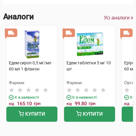
Аналоги
Усі аналоги
Едем сироп 0,5 мг/мл
Едем таблетки 5 мг 10
Еріус
60 мл 1 флакон
шт
60 мл
Фармак
Фармак
Орган
Є в наявності
Є в наявності
Є в
165.10
грн
99.80
грн
3
від
від
від
КУПИТИ
КУПИТИ