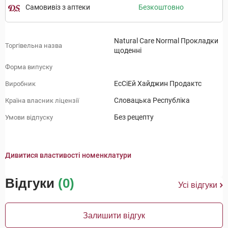
Самовивіз з аптеки
Безкоштовно
Natural Care Normal Прокладки
Торгівельна назва
щоденні
Форма випуску
ЕсСіЕй Хайджин Продактс
Виробник
Словацька Республіка
Країна власник ліцензії
Без рецепту
Умови відпуску
Дивитися властивості номенклатури
Відгуки
(0)
Усі відгуки
Залишити відгук