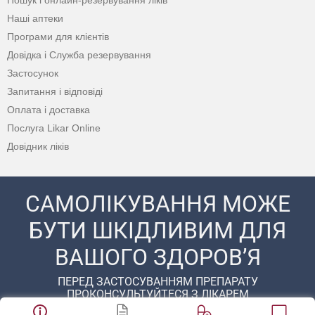
Наші аптеки
Програми для клієнтів
Довідка і Служба резервування
Застосунок
Запитання і відповіді
Оплата і доставка
Послуга Likar Online
Довідник ліків
САМОЛІКУВАННЯ МОЖЕ
БУТИ ШКІДЛИВИМ ДЛЯ
ВАШОГО ЗДОРОВ’Я
ПЕРЕД ЗАСТОСУВАННЯМ ПРЕПАРАТУ
ПРОКОНСУЛЬТУЙТЕСЯ З ЛІКАРЕМ
© 2020 - 2026 Аптека D.S. Усі права захищені