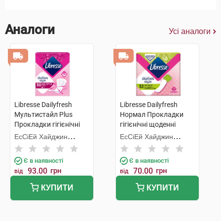
Аналоги
Усі аналоги
Libresse Dailyfresh
Libresse Dailyfresh
Мультистайл Plus
Нормал Прокладки
Прокладки гігієнічні
гігієнічні щоденні
щоденні 30 шт
ультратонкі 32 шт
ЕсСіЕй Хайджин
ЕсСіЕй Хайджин
Продактс
Продактс
Є в наявності
Є в наявності
93.00
грн
70.00
грн
від
від
КУПИТИ
КУПИТИ