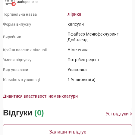
заборонено
Лірика
Торгівельна назва
капсули
Форма випуску
Пфайзер Менюфекчуринг
Виробник
Дойчленд
Німеччина
Країна власник ліцензії
Потрібен рецепт
Умови відпуску
Упаковка
Вид упаковки
1 Упаковка(и)
Кількість в упаковці
Дивитися властивості номенклатури
Відгуки
(0)
Усі відгуки
Залишити відгук