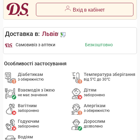
Вхід в кабінет
Доставка в:
Львів
Самовивіз з аптеки
Безкоштовно
Особливості застосування
Діабетикам
Температура зберігання
з обережністю
від 5°C до 30°C
Взаємодія з їжею
Дітям
не має значення
заборонено
Вагітним
Алергікам
заборонено
з обережністю
Годуючим
Дорослим
заборонено
дозволено
Водіям