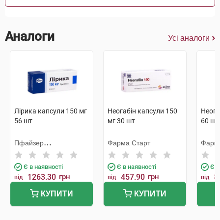
Аналоги
Усі аналоги
Лірика капсули 150 мг
Неогабін капсули 150
Неога
56 шт
мг 30 шт
60 шт
Пфайзер
Фарма Старт
Фарм
Менюфекчуринг
Дойчленд
Є в наявності
Є в наявності
Є в
1263.30
грн
457.90
грн
8
від
від
від
КУПИТИ
КУПИТИ