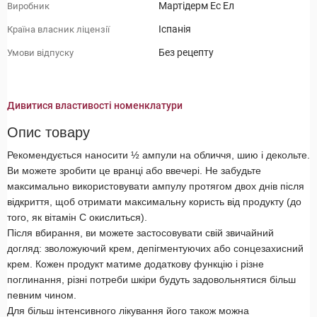
Мартідерм Ес Ел
Виробник
Іспанія
Країна власник ліцензії
Без рецепту
Умови відпуску
Дивитися властивості номенклатури
Опис товару
Рекомендується наносити ½ ампули на обличчя, шию і декольте.
Ви можете зробити це вранці або ввечері. Не забудьте
максимально використовувати ампулу протягом двох днів після
відкриття, щоб отримати максимальну користь від продукту (до
того, як вітамін С окислиться).
Після вбирання, ви можете застосовувати свій звичайний
догляд: зволожуючий крем, депігментуючих або сонцезахисний
крем. Кожен продукт матиме додаткову функцію і різне
поглинання, різні потреби шкіри будуть задовольнятися більш
певним чином.
Для більш інтенсивного лікування його також можна