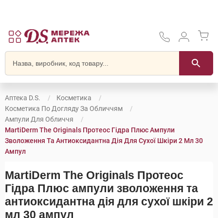
Аптека D.S.
Косметика
Косметика По Догляду За Обличчям
Ампули Для Обличчя
MartiDerm The Originals Протеос Гідра Плюс Ампули
Зволоження Та Антиоксидантна Дія Для Сухої Шкіри 2 Мл 30
Ампул
MartiDerm The Originals Протеос
Гідра Плюс ампули зволоження та
антиоксидантна дія для сухої шкіри 2
мл 30 ампул