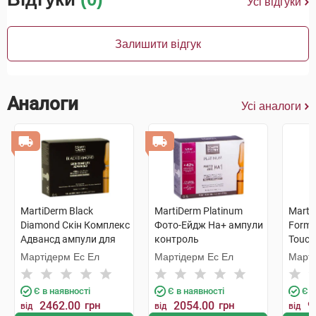
Усі відгуки
Залишити відгук
Аналоги
Усі аналоги
MartiDerm Black
MartiDerm Platinum
Marti
Diamond Скін Комплекс
Фото-Ейдж На+ ампули
Formu
Адвансд ампули для
контроль
Touch
обличчя 2 мл 10 ампул
фотостаріння для всіх
для о
Мартідерм Ес Ел
Мартідерм Ес Ел
Марті
типів шкіри 2 мл 10
тоную
ампул
мл 1 
Є в наявності
Є в наявності
Є в
2462.00
грн
2054.00
грн
9
від
від
від