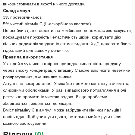
використовувати в якості нічного догляду.
Склад ампул
3% протеогликанов
5% чистий вітамін С (L-аскорбінова кислота)
Ця особлива, але ефективна комбінація допомагає зволожувати,
покращувати пружність і еластичність шкіри, коригувати дію
вільних радикалів завдяки їх антиоксидантній дії, надавати блиск
і ідеальний вид вашому обличчю.
Правила використання
У людей з чутливою шкірою природна кислотність продукту
через високу концентрацію вітаміну С може викликати невелике
роздратування, яке швидко зникне.
Актуальне використання. Уникайте прямого контакту з очима та
слизовими оболонками. У разі випадкового потрапляння в очі
ретельно промити їх чистою водою. Якщо проблеми
зберігаються, зверніться до лікаря.
Вміст вітаміну С в ампулі може забруднити кінчики пальців і
навіть одяг. Щоб уникнути цього, ретельно мийте руки після
кожного застосування.
Відгуки
(0)