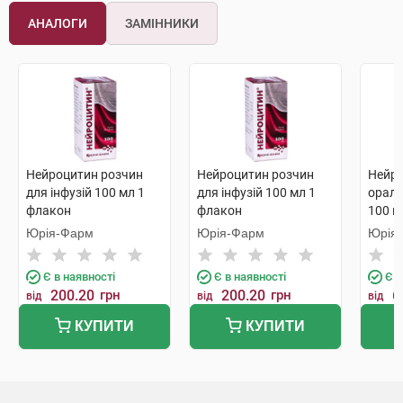
АНАЛОГИ
ЗАМІННИКИ
Нейроцитин розчин
Нейроцитин розчин
Нейро
для інфузій 100 мл 1
для інфузій 100 мл 1
ораль
флакон
флакон
100 м
Юрія-Фарм
Юрія-Фарм
Юрія
Є в наявності
Є в наявності
Є в
200.20
грн
200.20
грн
6
від
від
від
КУПИТИ
КУПИТИ