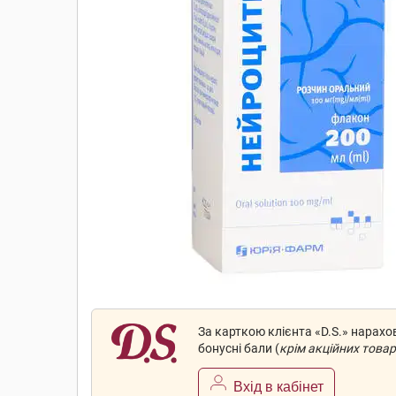
За карткою клієнта «D.S.» нарах
бонусні бали (
крім акційних товар
Вхід в кабінет