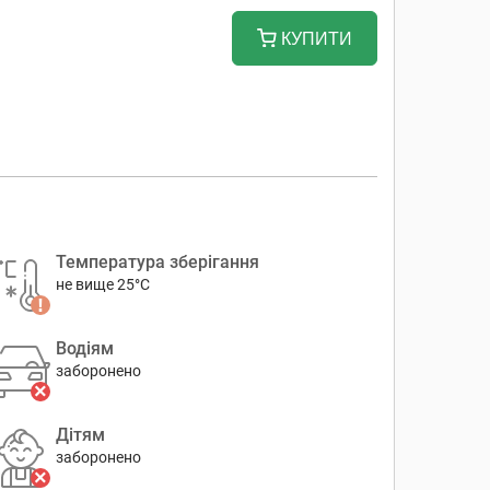
КУПИТИ
Температура зберігання
не вище 25°C
Водіям
заборонено
Дітям
заборонено