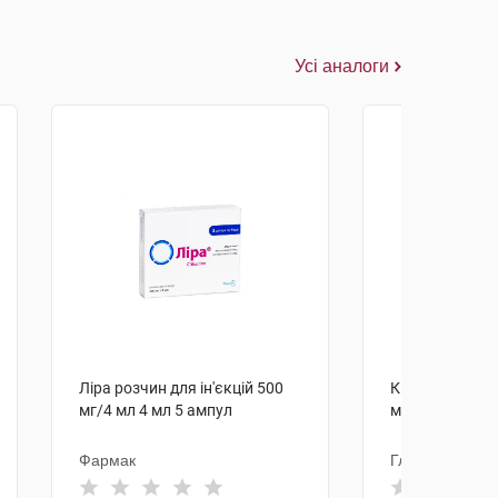
Усі аналоги
Ліра розчин для ін'єкцій 500
Кваніл розчин
мг/4 мл 4 мл 5 ампул
мг/мл 30 мл 1
Фармак
Гледфарм ЛТ