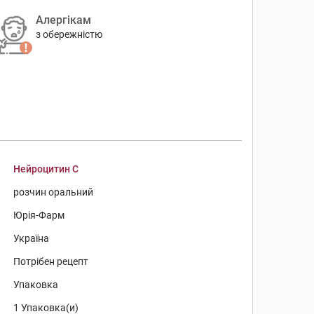
Алергікам
з обережністю
Нейроцитин С
розчин оральний
Юрія-Фарм
Україна
Потрібен рецепт
Упаковка
1 Упаковка(и)