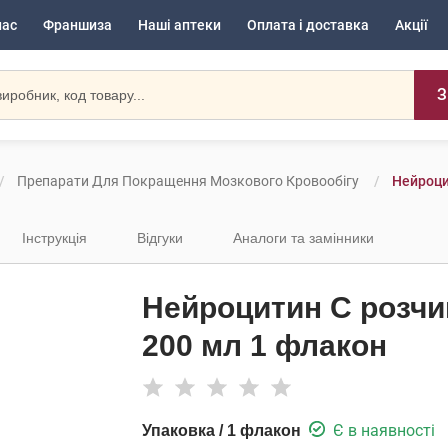
нас
Франшиза
Наші аптеки
Оплата і доставка
Акції
З
Препарати Для Покращення Мозкового Кровообігу
Нейроци
Інструкція
Відгуки
Аналоги та замінники
Нейроцитин С розчи
200 мл 1 флакон
Є в наявності
Упаковка / 1 флакон