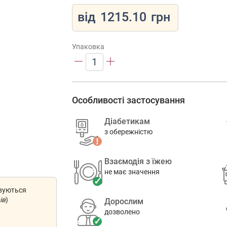
від
1215.10
грн
Упаковка
1
Особливості застосування
Діабетикам
з обережністю
Взаємодія з їжею
не має значення
овуються
ів
)
Дорослим
дозволено