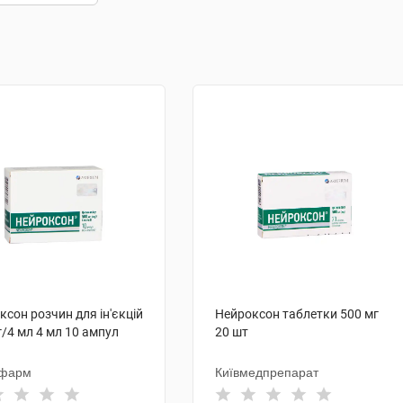
ксон розчин для ін'єкцій
Нейроксон таблетки 500 мг
г/4 мл 4 мл 10 ампул
20 шт
чфарм
Київмедпрепарат