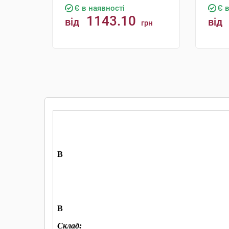
Є в наявності
Є 
1143.10
від
від
грн
КУПИТИ