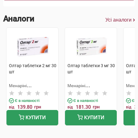
Аналоги
Усі аналоги
Олтар таблетки 2 мг 30
Олтар таблетки 3 мг 30
Олтар
шт
шт
шт
Менаріні
Менаріні
Менар
Мануфактурінг
Мануфактурінг
Мануф
Є в наявності
Є в наявності
Є в
139.80
грн
181.30
грн
3
від
від
від
КУПИТИ
КУПИТИ