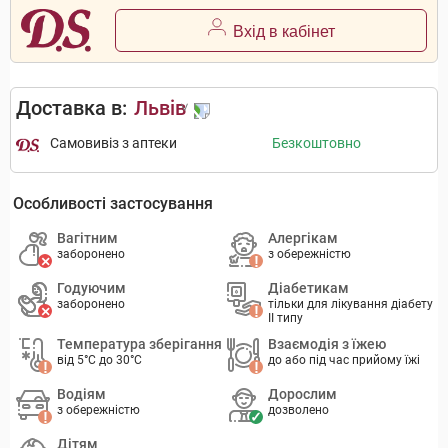
Вхід в кабінет
Доставка в:
Львів
Самовивіз з аптеки
Безкоштовно
Особливості застосування
Вагітним
Алергікам
заборонено
з обережністю
Годуючим
Діабетикам
заборонено
тільки для лікування діабету
II типу
Температура зберігання
Взаємодія з їжею
від 5°C до 30°C
до або під час прийому їжі
Водіям
Дорослим
з обережністю
дозволено
Дітям