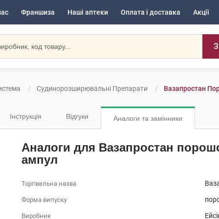
нас
Франшиза
Наші аптеки
Оплата і доставка
Акції
З
истема
Судинорозширювальні Препарати
Вазапростан Пор
Інструкція
Відгуки
Аналоги та замінники
Аналоги для Вазапростан порошок
ампул
Ваз
Торгівельна назва
поро
Форма випуску
Ейс
Виробник