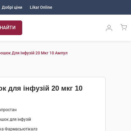
Добрі ціни
Likar Online
НАЙТИ
ошок Для Інфузій 20 Мкг 10 Ампул
 для інфузій 20 мкг 10
апростан
шок для інфузій
іка Фармасьютікалз