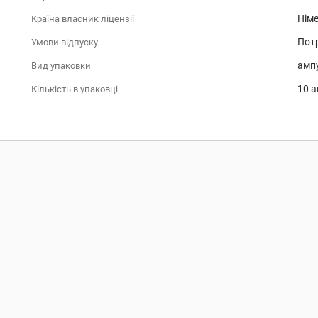
Нім
Країна власник ліцензії
Потр
Умови відпуску
амп
Вид упаковки
10 а
Кількість в упаковці