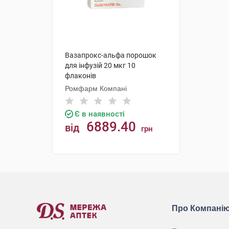
Вазапрокс-альфа порошок
для інфузій 20 мкг 10
флаконів
Ромфарм Компані
Є в наявності
6889.40
від
грн
КУПИТИ
Про Компані