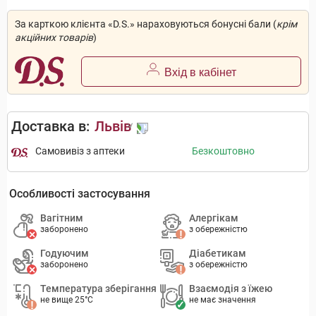
За карткою клієнта «D.S.» нараховуються бонусні бали (
крім
акційних товарів
)
Вхід в кабінет
Доставка в:
Львів
Самовивіз з аптеки
Безкоштовно
Особливості застосування
Вагітним
Алергікам
заборонено
з обережністю
Годуючим
Діабетикам
заборонено
з обережністю
Температура зберігання
Взаємодія з їжею
не вище 25°C
не має значення