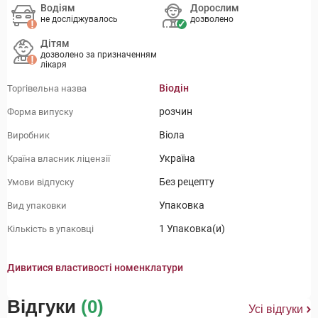
Водіям
Дорослим
не досліджувалось
дозволено
Дітям
дозволено за призначенням
лікаря
Віодін
Торгівельна назва
розчин
Форма випуску
Віола
Виробник
Україна
Країна власник ліцензії
Без рецепту
Умови відпуску
Упаковка
Вид упаковки
1 Упаковка(и)
Кількість в упаковці
Дивитися властивості номенклатури
Відгуки
(0)
Усі відгуки