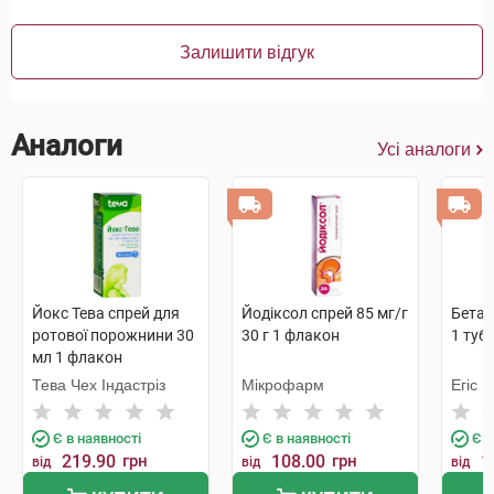
Залишити відгук
Аналоги
Усі аналоги
Йокс Тева спрей для
Йодіксол спрей 85 мг/г
Бетад
ротової порожнини 30
30 г 1 флакон
1 туб
мл 1 флакон
Тева Чех Індастріз
Мікрофарм
Егіс
Є в наявності
Є в наявності
Є в
219.90
грн
108.00
грн
1
від
від
від