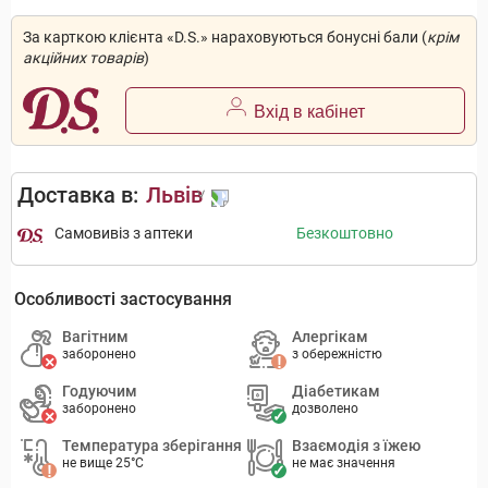
За карткою клієнта «D.S.» нараховуються бонусні бали (
крім
акційних товарів
)
Вхід в кабінет
Доставка в:
Львів
Самовивіз з аптеки
Безкоштовно
Особливості застосування
Вагітним
Алергікам
заборонено
з обережністю
Годуючим
Діабетикам
заборонено
дозволено
Температура зберігання
Взаємодія з їжею
не вище 25°C
не має значення