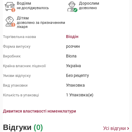
Водіям
Дорослим
не досліджувалось
дозволено
Дітям
дозволено за призначенням
лікаря
Віодін
Торгівельна назва
розчин
Форма випуску
Віола
Виробник
Україна
Країна власник ліцензії
Без рецепту
Умови відпуску
Упаковка
Вид упаковки
1 Упаковка(и)
Кількість в упаковці
Дивитися властивості номенклатури
Відгуки
(0)
Усі відгуки