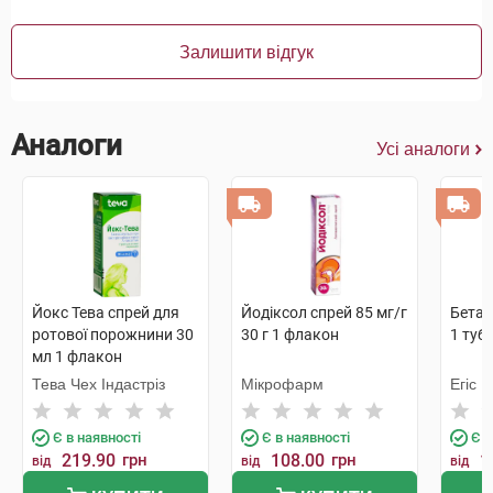
Залишити відгук
Аналоги
Усі аналоги
Йокс Тева спрей для
Йодіксол спрей 85 мг/г
Бетад
ротової порожнини 30
30 г 1 флакон
1 туб
мл 1 флакон
Тева Чех Індастріз
Мікрофарм
Егіс
Є в наявності
Є в наявності
Є в
219.90
грн
108.00
грн
1
від
від
від