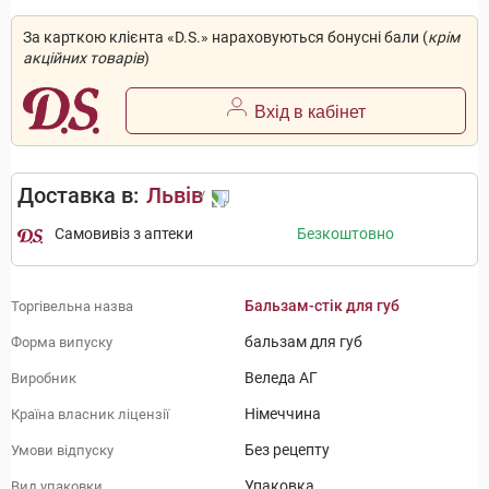
За карткою клієнта «D.S.» нараховуються бонусні бали (
крім
акційних товарів
)
Вхід в кабінет
Доставка в:
Львів
Самовивіз з аптеки
Безкоштовно
Бальзам-стік для губ
Торгівельна назва
бальзам для губ
Форма випуску
Веледа АГ
Виробник
Німеччина
Країна власник ліцензії
Без рецепту
Умови відпуску
Упаковка
Вид упаковки