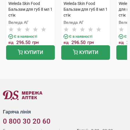
Weleda Skin Food
Weleda Skin Food
Weled
Бальзам для губ 8 мл 1
Бальзам для губ 8 мл 1
для г
стік
стік
стік
Веледа АГ
Веледа АГ
Велед
Є в наявності
Є в наявності
Є в
296.50
грн
296.50
грн
2
від
від
від
КУПИТИ
КУПИТИ
Гаряча лінія
0 800 30 20 60