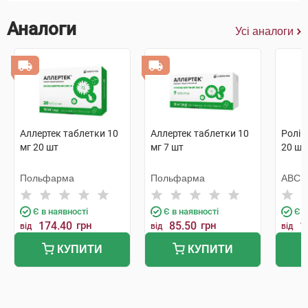
Аналоги
Усі аналоги
Аллертек таблетки 10
Аллертек таблетки 10
Ролін
мг 20 шт
мг 7 шт
20 шт
Польфарма
Польфарма
АВС Ф
Є в наявності
Є в наявності
Є в
174.40
грн
85.50
грн
1
від
від
від
КУПИТИ
КУПИТИ