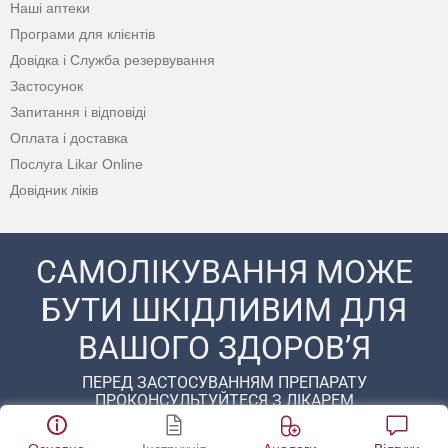
Наші аптеки
Програми для клієнтів
Довідка і Служба резервування
Застосунок
Запитання і відповіді
Оплата і доставка
Послуга Likar Online
Довідник ліків
САМОЛІКУВАННЯ МОЖЕ
БУТИ ШКІДЛИВИМ ДЛЯ
ВАШОГО ЗДОРОВ’Я
ПЕРЕД ЗАСТОСУВАННЯМ ПРЕПАРАТУ
ПРОКОНСУЛЬТУЙТЕСЯ З ЛІКАРЕМ
© 2020 - 2026 Аптека D.S. Усі права захищені