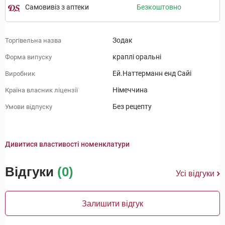
Самовивіз з аптеки
Безкоштовно
Зодак
Торгівельна назва
краплі оральні
Форма випуску
Ей.Наттерманн енд Сайі
Виробник
Німеччина
Країна власник ліцензії
Без рецепту
Умови відпуску
Дивитися властивості номенклатури
Відгуки
(0)
Усі відгуки
Залишити відгук