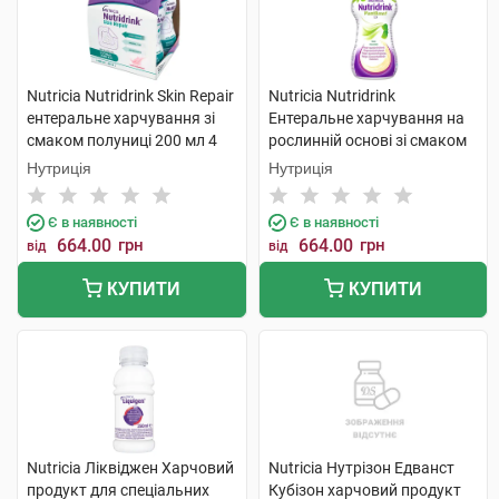
Nutricia Nutridrink Skin Repair
Nutricia Nutridrink
ентеральне харчування зі
Ентеральне харчування на
смаком полуниці 200 мл 4
рослинній основі зі смаком
пляшки
манго-маракуйя 200 мл 4 шт
Нутриція
Нутриція
Є в наявності
Є в наявності
664.00
грн
664.00
грн
від
від
КУПИТИ
КУПИТИ
Nutricia Ліквіджен Харчовий
Nutricia Нутрізон Едванст
продукт для спеціальних
Кубізон харчовий продукт