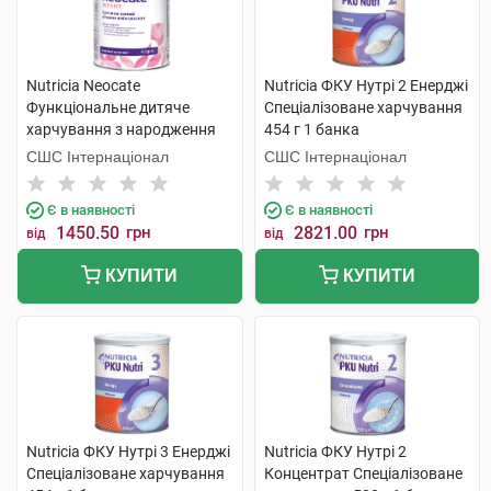
Nutricia Neocate
Nutricia ФКУ Нутрі 2 Енерджі
Функціональне дитяче
Спеціалізоване харчування
харчування з народження
454 г 1 банка
400 г 1 банка
СШС Інтернаціонал
СШС Інтернаціонал
Є в наявності
Є в наявності
1450.50
грн
2821.00
грн
від
від
КУПИТИ
КУПИТИ
Nutricia ФКУ Нутрі 3 Енерджі
Nutricia ФКУ Нутрі 2
Спеціалізоване харчування
Концентрат Спеціалізоване