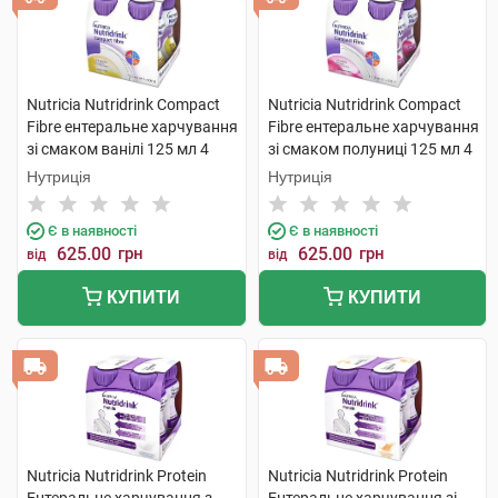
Nutricia Nutridrink Compact
Nutricia Nutridrink Compact
Fibre ентеральне харчування
Fibre ентеральне харчування
зі смаком ванілі 125 мл 4
зі смаком полуниці 125 мл 4
пляшки
пляшки
Нутриція
Нутриція
Є в наявності
Є в наявності
625.00
грн
625.00
грн
від
від
КУПИТИ
КУПИТИ
Nutricia Nutridrink Protein
Nutricia Nutridrink Protein