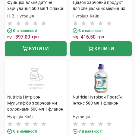
Функціональне дитяче
Діазон харчовий продукт
харчування 500 мл 1 флакон
для спеціальних медичних
цілей 500 мл 1 флакон
Н.В. Нутриція
Нутріція Кайк
Є в наявності
Є в наявності
397.00
грн
416.50
грн
від
від
КУПИТИ
КУПИТИ
Nutricia Нутрізон
Nutricia Нутрізон Протеїн
Мультифібр з харчовими
Інтенс 500 мл 1 флакон
волокнами 500 мл 1 флакон
Нутріція Кайк
Нутриція
Є в наявності
Є в наявності