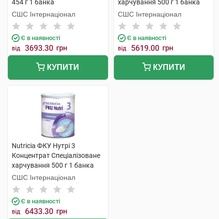
454 г 1 банка
харчування 500 г 1 банка
СШС Інтернаціонал
СШС Інтернаціонал
Є в наявності
Є в наявності
3693.30
грн
5619.00
грн
від
від
КУПИТИ
КУПИТИ
Nutricia ФКУ Нутрі 3
Концентрат Спеціалізоване
харчування 500 г 1 банка
СШС Інтернаціонал
Є в наявності
6433.30
грн
від