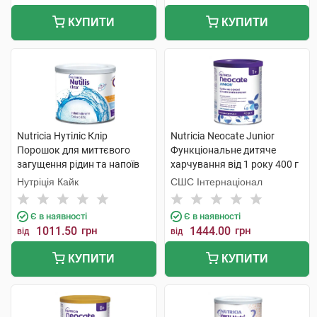
КУПИТИ
КУПИТИ
Nutricia Нутіліс Клір
Nutricia Neocate Junior
Порошок для миттєвого
Функціональне дитяче
загущення рідин та напоїв
харчування від 1 року 400 г
175 мл 1 банка
1 банка
Нутріція Кайк
СШС Інтернаціонал
Є в наявності
Є в наявності
1011.50
грн
1444.00
грн
від
від
КУПИТИ
КУПИТИ