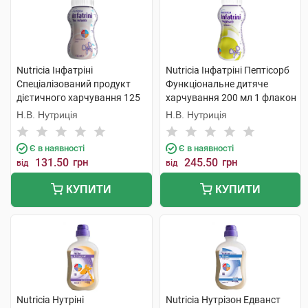
Nutricia Інфатріні
Nutricia Інфатріні Пептісорб
Спеціалізований продукт
Функціональне дитяче
дієтичного харчування 125
харчування 200 мл 1 флакон
мл 1 флакон
Н.В. Нутриція
Н.В. Нутриція
Є в наявності
Є в наявності
131.50
грн
245.50
грн
від
від
КУПИТИ
КУПИТИ
Nutricia Нутріні
Nutricia Нутрізон Едванст