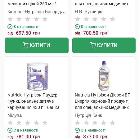
медичних цілей 250 мл 1
для спеціальних медичних
флакон
цілей 1 000 мл 1 флакон
Кілкенні Нутрішнл Беверідж
Н.В. Нутриція
Компані Лтд
Є в наявності
Є в наявності
697.50
грн
700.50
грн
від
від
КУПИТИ
КУПИТИ
Nutricia Нутрізон Паудер
Nutricia Нутрізон Діазон ВП
Функціональне дитяче
Енергія харчовий продукт
харчування 430 г 1 банка
для спеціальних медичних
цілей 1 000 мл 1 флакон
Мілупа
Нутріція Кайк
Є в наявності
Є в наявності
781.00
грн
877.00
грн
від
від