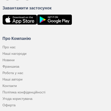
Завантажити застосунок
Про Компанію
Про нас
Наші нагороди
Новини
Франшиза
Робота у нас
Наші автори
Контакти
Політика конфіденційності
Угода користувача
Оферта