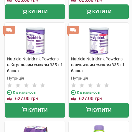
625.00
грн
625.00
грн
від
від
КУПИТИ
КУПИТИ
Nutricia Nutridrink Powder з
Nutricia Nutridrink Powder з
нейтральним смаком 335 г 1
полуничним смаком 335 г 1
банка
банка
Нутриція
Нутриція
Є в наявності
Є в наявності
627.00
грн
627.00
грн
від
від
КУПИТИ
КУПИТИ