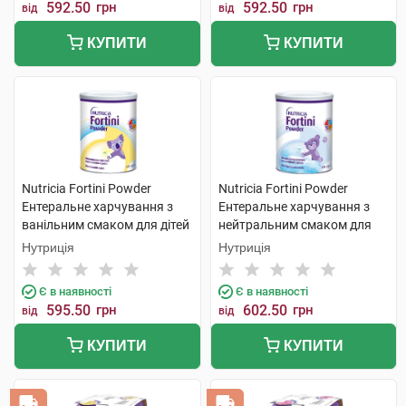
592.50
грн
592.50
грн
від
від
КУПИТИ
КУПИТИ
Nutricia Fortini Powder
Nutricia Fortini Powder
Ентеральне харчування з
Ентеральне харчування з
ванільним смаком для дітей
нейтральним смаком для
від 1 року та старше 400 г 1
дітей від 1 року та старше
Нутриція
Нутриція
банка
400 г 1 банка
Є в наявності
Є в наявності
595.50
грн
602.50
грн
від
від
КУПИТИ
КУПИТИ