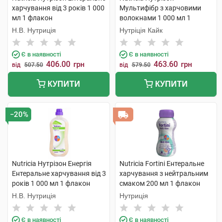
харчування від 3 років 1 000
Мультифібр з харчовими
мл 1 флакон
волокнами 1 000 мл 1
флакон
Н.В. Нутриція
Нутріція Кайк
Є в наявності
Є в наявності
406.00
463.60
грн
грн
від
507.50
від
579.50
КУПИТИ
КУПИТИ
−20%
Nutricia Нутрізон Енергія
Nutricia Fortini Ентеральне
Ентеральне харчування від 3
харчування з нейтральним
років 1 000 мл 1 флакон
смаком 200 мл 1 флакон
Н.В. Нутриція
Нутриція
Є в наявності
Є в наявності