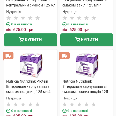
Ентеральне харчування з
Ентеральне харчування зі
нейтральним смаком 125 мл
смаком ванілі 125 мл 4
4 пляшки
пляшки
Нутриція
Нутриція
Є в наявності
Є в наявності
625.00
грн
625.00
грн
від
від
КУПИТИ
КУПИТИ
Nutricia Nutridrink Protein
Nutricia Nutridrink
Ентеральне харчування зі
Ентеральне харчування зі
смаком полуниці 125 мл 4
смаком лісових плодів 125
пляшки
мл 4 пляшки
Нутриція
Нутриція
Є в наявності
Є в наявності