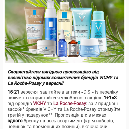
Скористайтеся вигідною пропозицією від
всесвітньо відомих косметичних брендів VICHY та
La Roche-Posay у вересні!
15-21
вересня завітайте в аптеки «D.S.» із переліку
нижче та скористайтеся улюбленою акцією
1+1=3
від брендів
VICHY
та
La Roche-Posay
: за 2 придбані
засоби* брендів VICHY та La Roche-Posay отримуйте
третій у подарунок**! Пропозиція діє в межах
одного
бренду на весь асортимент (крім наборів,
новинок та промоційних позицій), включаючи