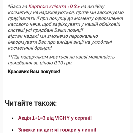
*Бали за
Карткою клієнта «D.S.»
на акційну
косметику не нараховуються, проте ми заохочуємо
пред'являти її при покупці до моменту оформлення
касового чека, щоб зафіксувати у нашій обліковій
системі усі придбані Вами позиції –
відтак надалі ми зможемо персонально
інформувати Вас про вигідні акції на улюблені
косметичні бренди!
**Під подарунком мається на увазі можливість
придбання за ціною 0,10 грн.
Красивих Вам покупок!
Читайте також:
Акція 1+1=3 від VICHY у серпні!
Знижки на дитячі товари у липні!