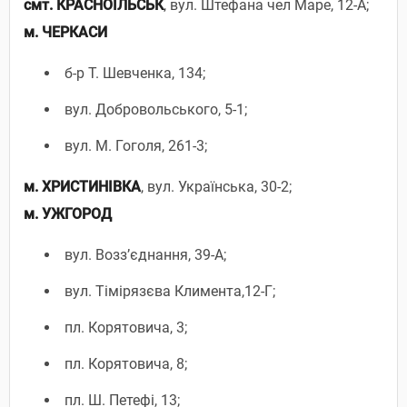
смт.
КРАСНОЇЛЬСЬК
, вул. Штефана чел Маре, 12-А;
м. ЧЕРКАСИ
б-р Т. Шевченка, 134;
вул. Добровольського, 5-1;
вул. М. Гоголя, 261-3;
м. ХРИСТИНІВКА
, вул. Українська, 30-2;
м. УЖГОРОД
вул. Возз’єднання, 39-А;
вул. Тімірязєва Климента,12-Г;
пл. Корятовича, 3;
пл. Корятовича, 8;
пл. Ш. Петефі, 13;