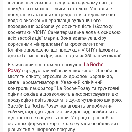
шкірою цієї компанії популярні в усьому світі, а
придбати їх можна тільки в аптеках. Унікальне
поєднання активних інгредієнтів із термальною
водою високої мінералізації вулканічного
походження забезпечує ефективність і безпеку
косметики VICHY. Саме термальна вода є основою
всіх засобів цієї марки. Вона збагачує шкіру
корисними мінералами й мікроелементами.
Клінічно доведено, що продукція VICHY підходить
для всіх типів шкіри, навіть для найбільш чутливої.
Величезний асортимент продукції
La Roche-
Posay
порадує найвибагливіших жінок. Засоби не
містять спирту, агресивних добавок, барвників,
мила і ароматизаторів. Уважний клінічний
контроль лабораторії La Roche-Posay та ґрунтовні
оцінки фахівців дозволяють використовувати цю
продукцію навіть людям із дуже чутливою шкірою.
Засоби La Roche-Posay налагодять вироблення
себуму, нададуть делікатний догляд, позбавлять
від постакне і звузять пори. У процесі розробки
останніх формул творці враховували особливості
різних типів шкірного покриву.