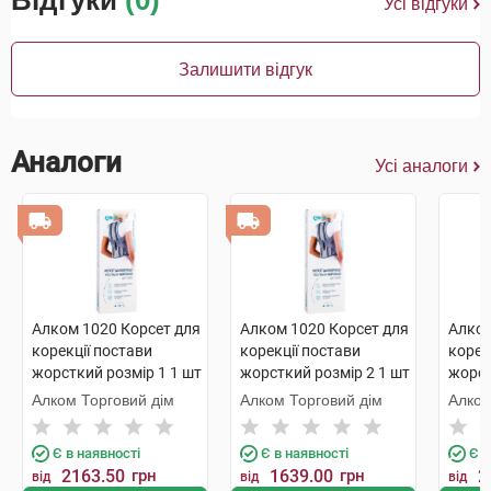
Відгуки
(0)
Усі відгуки
Залишити відгук
Аналоги
Усі аналоги
Алком 1020 Корсет для
Алком 1020 Корсет для
Алком
корекції постави
корекції постави
корек
жорсткий розмір 1 1 шт
жорсткий розмір 2 1 шт
жорст
Алком Торговий дім
Алком Торговий дім
Алком
Є в наявності
Є в наявності
Є в
2163.50
грн
1639.00
грн
2
від
від
від