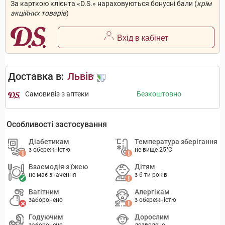
За карткою клієнта «D.S.» нараховуються бонусні бали (
крім
акційних товарів
)
Вхід в кабінет
Доставка в:
Львів
Самовивіз з аптеки
Безкоштовно
Особливості застосування
Діабетикам
Температура зберігання
з обережністю
не вище 25°C
Взаємодія з їжею
Дітям
не має значення
з 6-ти років
Вагітним
Алергікам
заборонено
з обережністю
Годуючим
Дорослим