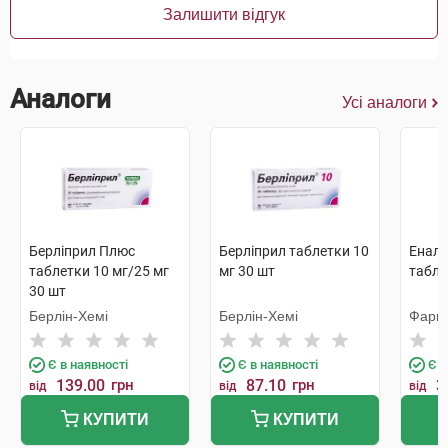
Залишити відгук
Аналоги
Усі аналоги
Берліприл Плюс
Берліприл таблетки 10
Енал
таблетки 10 мг/25 мг
мг 30 шт
табле
30 шт
Берлін-Хемі
Берлін-Хемі
Фарм
Є в наявності
Є в наявності
Є в
139.00
грн
87.10
грн
3
від
від
від
КУПИТИ
КУПИТИ