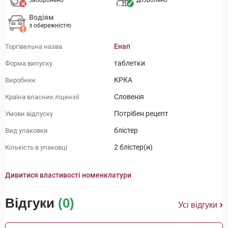
заборонено
дозволено
Водіям
з обережністю
Енап
Торгівельна назва
таблетки
Форма випуску
КРКА
Виробник
Словенія
Країна власник ліцензії
Потрібен рецепт
Умови відпуску
блістер
Вид упаковки
2 блістер(и)
Кількість в упаковці
Дивитися властивості номенклатури
Відгуки
(0)
Усі відгуки