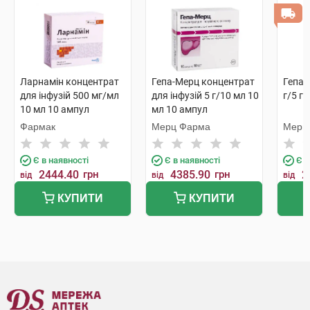
Ларнамін концентрат
Гепа-Мерц концентрат
Гепа-
для інфузій 500 мг/мл
для інфузій 5 г/10 мл 10
г/5 г 
10 мл 10 ампул
мл 10 ампул
Фармак
Мерц Фарма
Мерц
Є в наявності
Є в наявності
Є в
2444.40
грн
4385.90
грн
2
від
від
від
КУПИТИ
КУПИТИ