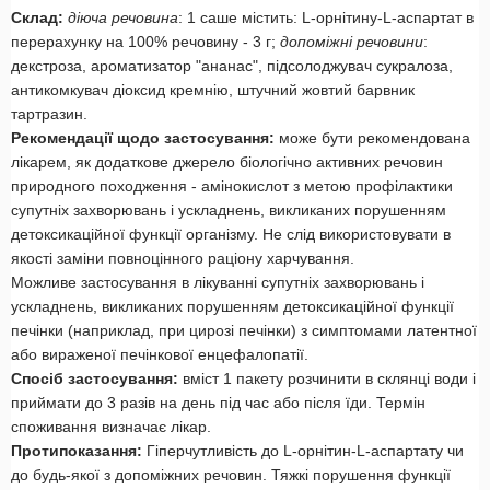
Склад:
діюча речовина
: 1 саше містить: L-орнітину-L-аспартат в
перерахунку на 100% речовину - 3 г;
допоміжні речовини
:
декстроза, ароматизатор "ананас", підсолоджувач сукралоза,
антикомкувач діоксид кремнію, штучний жовтий барвник
тартразин.
Рекомендації щодо застосування:
може бути рекомендована
лікарем, як додаткове джерело біологічно активних речовин
природного походження - амінокислот з метою профілактики
супутніх захворювань і ускладнень, викликаних порушенням
детоксикаційної функції організму. Не слід використовувати в
якості заміни повноцінного раціону харчування.
Можливе застосування в лікуванні супутніх захворювань і
ускладнень, викликаних порушенням детоксикаційної функції
печінки (наприклад, при цирозі печінки) з симптомами латентної
або вираженої печінкової енцефалопатії.
Спосіб застосування:
вміст 1 пакету розчинити в склянці води і
приймати до 3 разів на день під час або після їди. Термін
споживання визначає лікар.
Протипоказання:
Гіперчутливість до L-орнітин-L-аспартату чи
до будь-якої з допоміжних речовин. Тяжкі порушення функції