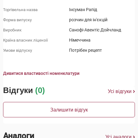
Інсуман Рапід
Торгівельна назва
розчин для ін'єкцій
Форма випуску
Санофі-Авентіс Дойчланд
Виробник
Німеччина
Країна власник ліцензії
Потрібен рецепт
Умови відпуску
Дивитися властивості номенклатури
Відгуки
(0)
Усі відгуки
Залишити відгук
Аналоги
Усі аналоги