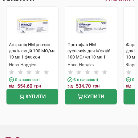
Актрапід НМ розчин
Протафан НМ
Фарма
для ін'єкцій 100 МО/мл
суспензія для ін'єкцій
для і
10 мл 1 флакон
100 МО/мл 10 мл 1
10 мл
флакон
Ново Нордіск
Ново Нордіск
Фарм
Є в наявності
Є в наявності
Є в
554.60
грн
534.70
грн
5
від
від
від
КУПИТИ
КУПИТИ