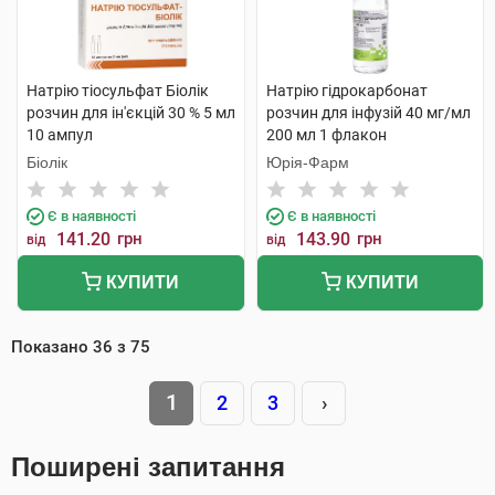
Натрію тіосульфат Біолік
Натрію гідрокарбонат
розчин для ін'єкцій 30 % 5 мл
розчин для інфузій 40 мг/мл
10 ампул
200 мл 1 флакон
Біолік
Юрія-Фарм
Є в наявності
Є в наявності
141.20
грн
143.90
грн
від
від
КУПИТИ
КУПИТИ
Показано
36
з
75
1
2
3
›
Поширені запитання