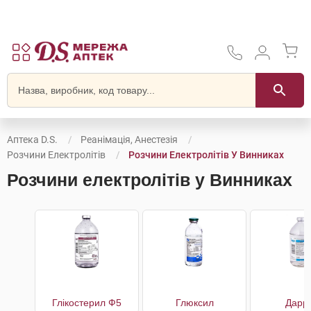
Аптека D.S.
Реанімація, Анестезія
Розчини Електролітів
Розчини Електролітів У Винниках
Розчини електролітів у Винниках
Глікостерил Ф5
Глюксил
Дарр