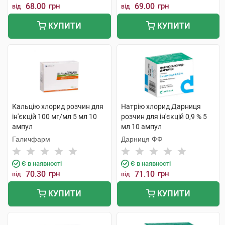
68.00
грн
69.00
грн
від
від
КУПИТИ
КУПИТИ
Кальцію хлорид розчин для
Натрію хлорид Дарниця
ін'єкцій 100 мг/мл 5 мл 10
розчин для ін'єкцій 0,9 % 5
ампул
мл 10 ампул
Галичфарм
Дарниця ФФ
Є в наявності
Є в наявності
70.30
грн
71.10
грн
від
від
КУПИТИ
КУПИТИ