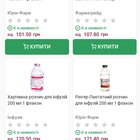
Юрія-Фарм
Фарматрейд
Є в наявності
Є в наявності
101.50
грн
107.80
грн
від
від
КУПИТИ
КУПИТИ
Хартмана розчин для інфузій
Рінгер-Лактатний розчин
200 мл 1 флакон
для інфузій 200 мл 1 флакон
Інфузія
Юрія-Фарм
Є в наявності
Є в наявності
120.50
грн
121.40
грн
від
від