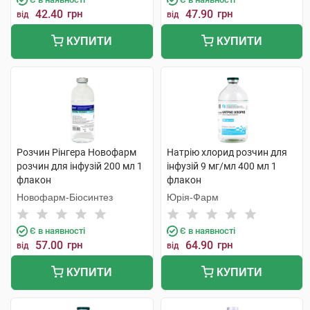
42.40
грн
47.90
грн
від
від
КУПИТИ
КУПИТИ
Розчин Рінгера Новофарм
Натрію хлорид розчин для
розчин для інфузій 200 мл 1
інфузій 9 мг/мл 400 мл 1
флакон
флакон
Новофарм-Біосинтез
Юрія-Фарм
Є в наявності
Є в наявності
57.00
грн
64.90
грн
від
від
КУПИТИ
КУПИТИ