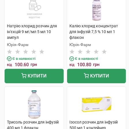
Натрію хлорид розчин для
Калію хлорид концентрат
ін'єкцій 9 мг/мл 5 мл 10
для інфузій 7,5 % 10 мл 1
ампул
флакон
Юрія-Фарм
Юрія-Фарм
Є в наявності
Є в наявності
100.60
грн
100.80
грн
від
від
КУПИТИ
КУПИТИ
Трисоль розчин для інфузій
Ізосол розчин для інфузій
400 мл 1 флакон
500 мл 1 контейнер