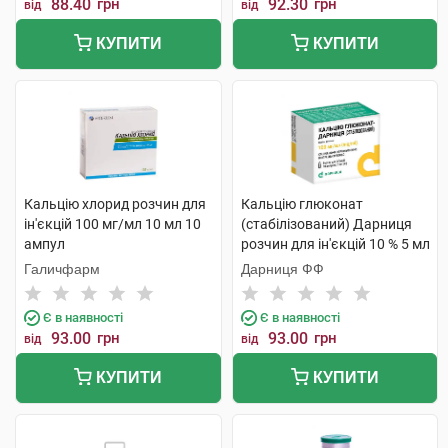
88.40
грн
92.30
грн
від
від
КУПИТИ
КУПИТИ
Кальцію хлорид розчин для
Кальцію глюконат
ін'єкцій 100 мг/мл 10 мл 10
(стабілізований) Дарниця
ампул
розчин для ін'єкцій 10 % 5 мл
10 ампул
Галичфарм
Дарниця ФФ
Є в наявності
Є в наявності
93.00
грн
93.00
грн
від
від
КУПИТИ
КУПИТИ