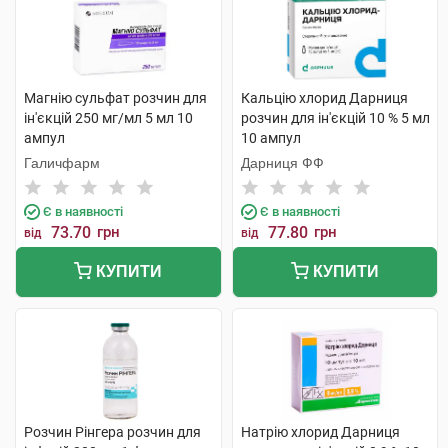
Магнію сульфат розчин для
Кальцію хлорид Дарниця
ін'єкцій 250 мг/мл 5 мл 10
розчин для ін'єкцій 10 % 5 мл
ампул
10 ампул
Галичфарм
Дарниця ФФ
Є в наявності
Є в наявності
73.70
грн
77.80
грн
від
від
КУПИТИ
КУПИТИ
Розчин Рінгера розчин для
Натрію хлорид Дарниця