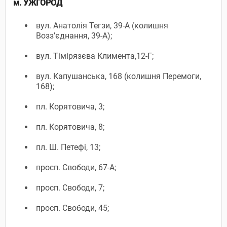
м. УЖГОРОД
вул. Анатолія Тегзи, 39-А (колишня
Возз’єднання, 39-А);
вул. Тімірязєва Климента,12-Г;
вул. Капушанська, 168 (колишня Перемоги,
168);
пл. Корятовича, 3;
пл. Корятовича, 8;
пл. Ш. Петефі, 13;
просп. Свободи, 67-А;
просп. Свободи, 7;
просп. Свободи, 45;