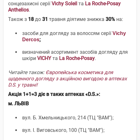
сонцезахисні серії
Vichy Soleil
та
La Roche-Posay
Anthelios
.
Також з
18
до
31
травня діятиме знижка
30%
на:
засоби для догляду за волоссям серії
Vichy
;
Dercos
визначений асортимент засобів догляду для
шкіри
VICHY
та
La Roche-Posay
.
Читайте також:
Європейська косметика для
щоденного догляду з акційною вигодою в аптеках
D.S. у травні!
Акція 1+1=3 діє в таких аптеках «D.S.»:
м. ЛЬВІВ
вул. Б. Хмельницького, 214 (ТЦ "ВАМ");
вул. І. Виговського, 100 (ТЦ "ВАМ");