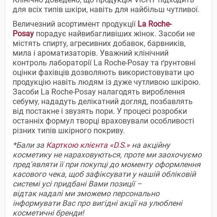
для всіх типів шкіри, навіть для найбільш чутливої.
Величезний асортимент продукції
La Roche-
Posay
порадує найвибагливіших жінок. Засоби не
містять спирту, агресивних добавок, барвників,
мила і ароматизаторів. Уважний клінічний
контроль лабораторії La Roche-Posay та ґрунтовні
оцінки фахівців дозволяють використовувати цю
продукцію навіть людям із дуже чутливою шкірою.
Засоби La Roche-Posay налагодять вироблення
себуму, нададуть делікатний догляд, позбавлять
від постакне і звузять пори. У процесі розробки
останніх формул творці враховували особливості
різних типів шкірного покриву.
*Бали за
Карткою клієнта «D.S.»
на акційну
косметику не нараховуються, проте ми заохочуємо
пред'являти її при покупці до моменту оформлення
касового чека, щоб зафіксувати у нашій обліковій
системі усі придбані Вами позиції –
відтак надалі ми зможемо персонально
інформувати Вас про вигідні акції на улюблені
косметичні бренди!