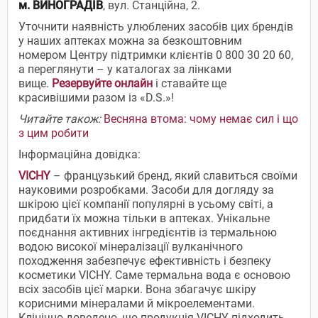
м.
ВИНОГРАДІВ
, вул. Станційна, 2.
Уточнити наявність улюблених засобів цих брендів
у наших аптеках можна за безкоштовним
номером Центру підтримки клієнтів 0 800 30 20 60,
а переглянути – у каталогах за лінками
вище.
Резервуйте онлайн
і ставайте ще
красивішими разом із «D.S.»!
Читайте також:
Весняна втома: чому немає сил і що
з цим робити
Інформаційна довідка:
VICHY
– французький бренд, який славиться своїми
науковими розробками. Засоби для догляду за
шкірою цієї компанії популярні в усьому світі, а
придбати їх можна тільки в аптеках. Унікальне
поєднання активних інгредієнтів із термальною
водою високої мінералізації вулканічного
походження забезпечує ефективність і безпеку
косметики VICHY. Саме термальна вода є основою
всіх засобів цієї марки. Вона збагачує шкіру
корисними мінералами й мікроелементами.
Клінічно доведено, що продукція VICHY підходить