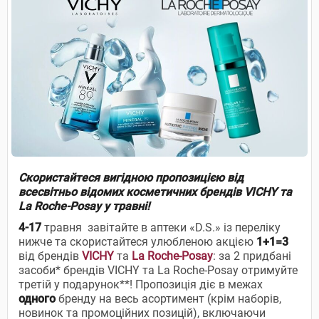
Скористайтеся вигідною пропозицією від
всесвітньо відомих косметичних брендів VICHY та
La Roche-Posay у травні!
4-17
травня завітайте в аптеки «D.S.» із переліку
нижче та скористайтеся улюбленою акцією
1+1=3
від брендів
VICHY
та
La Roche-Posay
: за 2 придбані
засоби* брендів VICHY та La Roche-Posay отримуйте
третій у подарунок**! Пропозиція діє в межах
одного
бренду на весь асортимент (крім наборів,
новинок та промоційних позицій), включаючи