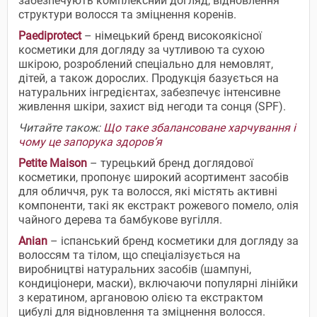
забезпечують комплексний догляд, відновлення
структури волосся та зміцнення коренів.
Paediprotect
– німецький бренд високоякісної
косметики для догляду за чутливою та сухою
шкірою, розроблений спеціально для немовлят,
дітей, а також дорослих. Продукція базується на
натуральних інгредієнтах, забезпечує інтенсивне
живлення шкіри, захист від негоди та сонця (SPF).
Читайте також:
Що таке збалансоване харчування і
чому це запорука здоров’я
Petite Maison
– турецький бренд доглядової
косметики, пропонує широкий асортимент засобів
для обличчя, рук та волосся, які містять активні
компоненти, такі як екстракт рожевого помело, олія
чайного дерева та бамбукове вугілля.
Anian
– іспанський бренд косметики для догляду за
волоссям та тілом, що спеціалізується на
виробництві натуральних засобів (шампуні,
кондиціонери, маски), включаючи популярні лінійки
з кератином, аргановою олією та екстрактом
цибулі для відновлення та зміцнення волосся.