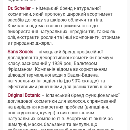
Dr. Scheller
– німецький бренд натуральної
косметики, який пропонує широкий асортимент
засобів догляду за шкірою обличчя та тіла.
Компанія відома своєю прихильністю до
використання натуральних інгредієнтів, таких як
олії, екстракти рослин та інші компоненти, отримані
з природних джерел.
Sans Soucis
– німецький бренд професійної
доглядової та декоративної косметики преміум-
класу, заснований у 1939 році Вальтером
Фрідманом. Компанія відома використанням
цілющої термальної води з Баден-Бадена,
натуральних інгредієнтів (до 90% складу) та
ефективними рішеннями для різних типів шкіри.
Original Botanic
– іспанський бренд функціональної
доглядової косметики для волосся, спрямований
на вирішення конкретних проблем (випадіння,
пошкодження, кучері) з використанням
натуральних компонентів. Асортимент включає
шампуні, маски, бальзами та ампули, що