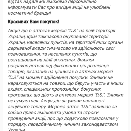
відтак надалі ми зможемо персонально
інформувати Вас про вигідні акції на улюблені
косметичні бренди!
Красивих Вам покупок!
Акція діє в аптеках мережі "D.S." на всій території
України, крім тимчасово окупованої території
України, населених пунктів, на території яких органи
державної влади тимчасово не здійснюють свої
повноваження, та населених пунктів, що
розташовані на лінії зіткнення. Знижки
розраховуються від фіксованих цін реалізації
товарів, вказаних на цінниках в аптеках мережі
"D.S." на момент здійснення покупки. Знижки не
нараховуються на товари, що беруть участь в інших
акціях, спеціальних пропозиціях, бонусних
програмах, що діють в аптеках мережі "D.S.". Знижки
не сумуються. Акція діє за умови наявності
акційного товару. Мережа аптек "D.S." залишає за
собою право змінювати умови та строки
проведення акції, про що додатково повідомляє у
порядку, передбаченому чинним законодавством
України
.