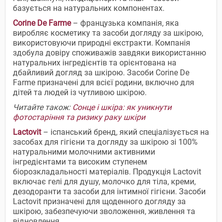
базується на натуральних компонентах.
Corine De Farme
– французька компанія, яка
виробляє косметику та засоби догляду за шкірою,
використовуючи природні екстракти. Компанія
здобула довіру споживажів завдяки використанню
натуральних інгредієнтів та орієнтована на
дбайливий догляд за шкірою. Засоби Corine De
Farme призначені для всієї родини, включно для
дітей та людей із чутливою шкірою.
Читайте також:
Сонце і шкіра: як уникнути
фотостаріння та ризику раку шкіри
Lactovit
– іспанський бренд, який спеціалізується на
засобах для гігієни та догляду за шкірою зі 100%
натуральними молочними активними
інгредієнтами та високим ступенем
біорозкладальності матеріалів. Продукція Lactovit
включає гелі для душу, молочко для тіла, креми,
дезодоранти та засоби для інтимної гігієни. Засоби
Lactovit призначені для щоденного догляду за
шкірою, забезпечуючи зволоження, живлення та
відновлення.