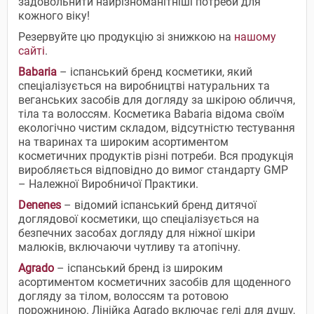
задовольнити найрізноманітніші потреби для
кожного віку!
Резервуйте цю продукцію зі знижкою на
нашому
сайті
.
Babaria
– іспанський бренд косметики, який
спеціалізується на виробництві натуральних та
веганських засобів для догляду за шкірою обличчя,
тіла та волоссям. Косметика Babaria відома своїм
екологічно чистим складом, відсутністю тестування
на тваринах та широким асортиментом
косметичних продуктів різні потреби. Вся продукція
виробляється відповідно до вимог стандарту GMP
– Належної Виробничої Практики.
Denenes
– відомий іспанський бренд дитячої
доглядової косметики, що спеціалізується на
безпечних засобах догляду для ніжної шкіри
малюків, включаючи чутливу та атопічну.
Agrado
– іспанський бренд із широким
асортиментом косметичних засобів для щоденного
догляду за тілом, волоссям та ротовою
порожниною. Лінійка Agrado включає гелі для душу,