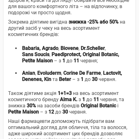
здоров’я, краси та догляду! Обирайте все необхідне
для вашого комфортного літа – на відпочинку, в
подорожі чи просто щодня.
Зокрема діятиме вигідна
знижка -25% або 50%
на
другий засіб у чеку на весь асортимент
косметичних брендів:
Babaria, Agrado
,
Biovene
,
Dr.Scheller
,
Sans Soucis
,
Paediprotect, Original
Botanic,
Petite Maison
– з
1
до
11
червня;
Anian
,
Evoluderm
,
Corine
De
Farme
,
Lactovit,
Denenes, Kin
та
Beter
– з
1
до
30
червня.
Також діятиме акція
1+1=3
на весь асортимент
косметичного бренду
Alma K.
з
1
до
11
червня, та
знижка
30%
на засоби брендів
Original
Botanic
і
Petite Maison
– з
12
до
30
червня.
Наші фармацевти допоможуть підібрати вам
оптимальний догляд для обличчя, тіла та волосся,
адже широкий асортимент цих брендів дозволяє