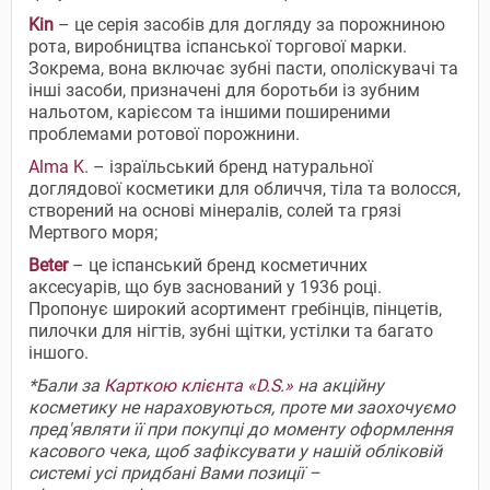
Kin
– це серія засобів для догляду за порожниною
рота, виробництва іспанської торгової марки.
Зокрема, вона включає зубні пасти, ополіскувачі та
інші засоби, призначені для боротьби із зубним
нальотом, карієсом та іншими поширеними
проблемами ротової порожнини.
Alma K.
– ізраїльський бренд натуральної
доглядової косметики для обличчя, тіла та волосся,
створений на основі мінералів, солей та грязі
Мертвого моря;
Beter
– це іспанський бренд косметичних
аксесуарів, що був заснований у 1936 році.
Пропонує широкий асортимент гребінців, пінцетів,
пилочки для нігтів, зубні щітки, устілки та багато
іншого.
*Бали за
Карткою клієнта «D.S.»
на акційну
косметику не нараховуються, проте ми заохочуємо
пред'являти її при покупці до моменту оформлення
касового чека, щоб зафіксувати у нашій обліковій
системі усі придбані Вами позиції –