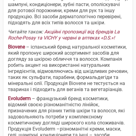
шампуні, кондиціонери, зубні пасти, ополіскувачі
для ротової порожнини, креми для рук та іншу
продукцію. Всі засоби дерматологічно перевірені,
підходять для всіх типів волосся та шкіри.
Читайте також:
Акційні пропозиції від брендів La
Roche-Posay та VICHY у червні в аптеках «D.S.»!
Biovene
– іспанський бренд натуральної косметики,
який пропонує широкий асортимент засобів для
догляду за шкірою обличчя та волосся. Компанія
робить акцент на використанні натуральних
інгредієнтів, відмовляючись від шкідливих речовин,
таких як сульфати, парабени, формальдегіди та
мінеральні олії. Продукція Biovene не тестується на
тваринах і підходить для веганів та вегетаріанців.
Evoluderm
– французький бренд косметики,
відомий своєю різноманітністю лінійок,
призначених для різних типів шкіри та волосся, які
задовольняють потреби у комплексному
косметичному догляді широкого кола споживачів.
Продукція Evoluderm –різноманітні креми, маски,
гелі, шампуні, кондиціонери та інші – засоби