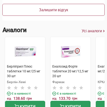
Залишити відгук
Аналоги
Усі аналоги
Берліприл Плюс
Еналозид Форте
Енап 
таблетки 10 мг/25 мг
таблетки 20 мг/12,5 мг
мг/25
30 шт
20 шт
Берлін-Хемі
Фармак
КРКА
Є в наявності
Є в наявності
Є в
138.60
грн
133.70
грн
1
від
від
від
КУПИТИ
КУПИТИ