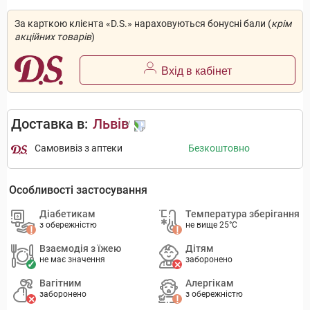
За карткою клієнта «D.S.» нараховуються бонусні бали (
крім
акційних товарів
)
Вхід в кабінет
Доставка в:
Львів
Самовивіз з аптеки
Безкоштовно
Особливості застосування
Діабетикам
Температура зберігання
з обережністю
не вище 25°C
Взаємодія з їжею
Дітям
не має значення
заборонено
Вагітним
Алергікам
заборонено
з обережністю