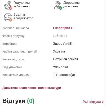
Годуючим
Дорослим
заборонено
дозволено
Водіям
з обережністю
Еналаприл-H
Торгівельна назва
таблетки
Форма випуску
Здоров'я ФК
Виробник
Україна
Країна власник ліцензії
Потрібен рецепт
Умови відпуску
Упаковка
Вид упаковки
1 Упаковка(и)
Кількість в упаковці
Дивитися властивості номенклатури
Відгуки
(0)
Усі відгуки