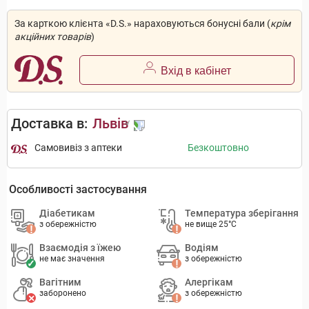
За карткою клієнта «D.S.» нараховуються бонусні бали (
крім
акційних товарів
)
Вхід в кабінет
Доставка в:
Львів
Самовивіз з аптеки
Безкоштовно
Особливості застосування
Діабетикам
Температура зберігання
з обережністю
не вище 25°C
Взаємодія з їжею
Водіям
не має значення
з обережністю
Вагітним
Алергікам
заборонено
з обережністю