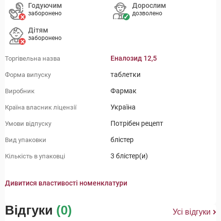
Годуючим
Дорослим
заборонено
дозволено
Дітям
заборонено
Еналозид 12,5
Торгівельна назва
таблетки
Форма випуску
Фармак
Виробник
Україна
Країна власник ліцензії
Потрібен рецепт
Умови відпуску
блістер
Вид упаковки
3 блістер(и)
Кількість в упаковці
Дивитися властивості номенклатури
Відгуки
(0)
Усі відгуки