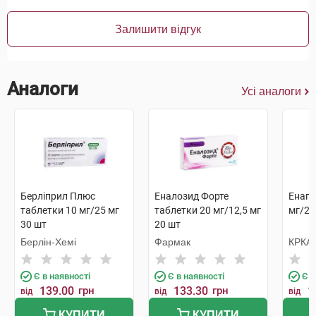
Залишити відгук
Аналоги
Усі аналоги
Берліприл Плюс
Еналозид Форте
Енап 
таблетки 10 мг/25 мг
таблетки 20 мг/12,5 мг
мг/25
30 шт
20 шт
Берлін-Хемі
Фармак
КРКА
Є в наявності
Є в наявності
Є в
139.00
грн
133.30
грн
1
від
від
від
КУПИТИ
КУПИТИ