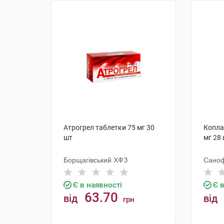
Атрогрел таблетки 75 мг 30
Копла
шт
мг 28
Борщагівський ХФЗ
Саноф
Є в наявності
Є 
63.70
від
від
грн