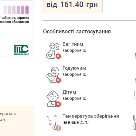
від
161.40
грн
Особливості застосування
Вагітним
заборонено
Годуючим
заборонено
Дітям
заборонено
овуються
Температура зберігання
ів
)
не вище 25°C