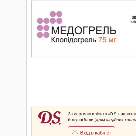
За карткою клієнта «D.S.» нарах
бонусні бали (
крім акційних товар
Вхід в кабінет