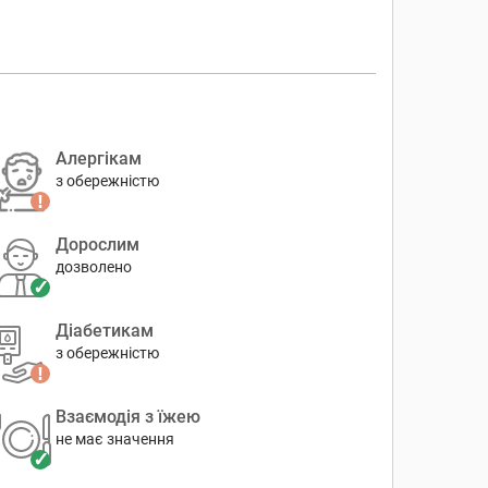
Алергікам
з обережністю
Дорослим
дозволено
Діабетикам
з обережністю
Взаємодія з їжею
не має значення