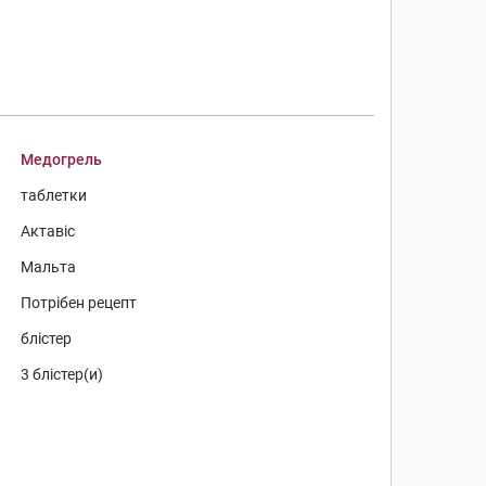
Медогрель
таблетки
Актавіс
Мальта
Потрібен рецепт
блістер
3 блістер(и)