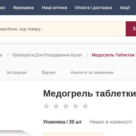
нас
Франшиза
Наші аптеки
Оплата і доставка
Акції
З
а
Препарати Для Розрідження Крові
Медогрель Таблетки 
Інструкція
Відгуки
Аналоги та замінники
Медогрель таблетки 
Немає в наявності
Упаковка / 30 шт