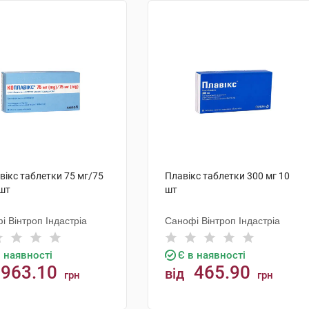
вікс таблетки 75 мг/75
Плавікс таблетки 300 мг 10
 шт
шт
і Вінтроп Індастріа
Санофі Вінтроп Індастріа
в наявності
Є в наявності
963.10
465.90
від
грн
грн