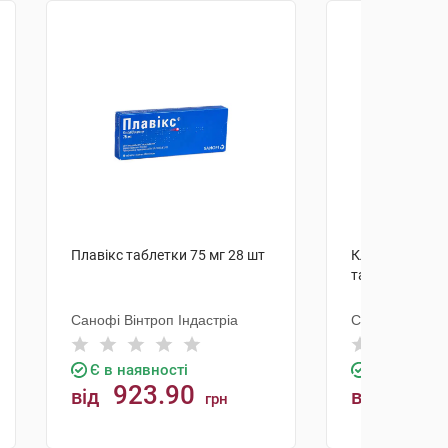
Плавікс таблетки 75 мг 28 шт
Клопідогрель 
таблетки 75 м
Санофі Вінтроп Індастріа
Санофі Вінтро
Є в наявності
Є в наявно
923.90
107.
від
від
грн