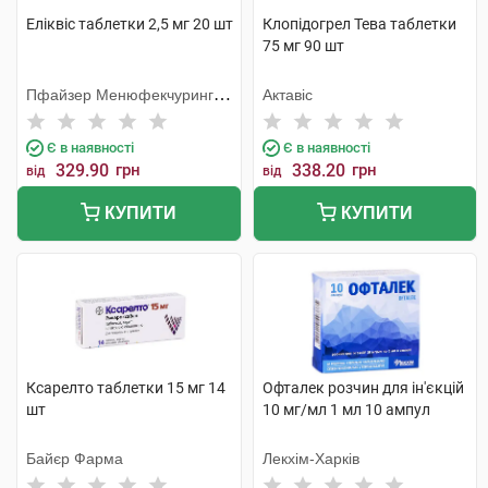
Еліквіс таблетки 2,5 мг 20 шт
Клопідогрел Тева таблетки
75 мг 90 шт
Пфайзер Менюфекчуринг
Актавіс
Дойчленд
Є в наявності
Є в наявності
329.90
грн
338.20
грн
від
від
КУПИТИ
КУПИТИ
Ксарелто таблетки 15 мг 14
Офталек розчин для ін'єкцій
шт
10 мг/мл 1 мл 10 ампул
Байєр Фарма
Лекхім-Харків