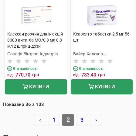
Клексан розчин для ін'єкцій
Ксарелто таблетки 2,5 мг 56
8000 анти-Ха МО/0,8 мл 0,8
шт
мл 2 шприц-дози
Санофі Вінтроп Індастріа
Байєр Хелскер
Мануфактурінг
Є в наявності
Є в наявності
770.70
грн
783.40
грн
від
від
КУПИТИ
КУПИТИ
Показано
36
з
108
2
‹
1
3
›