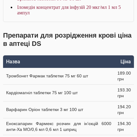
Іломедін концентрат для інфузій 20 мкг/мл 1 мл 5
ампул
Препарати для розрідження крові ціна
в аптеці DS
Назва
Ціна
189.00
Тромбонет Фармак таблетки 75 мг 60 шт
грн
193.30
Кардіомагніл таблетки 75 мг 100 шт
грн
194.20
Варфарин Оріон таблетки 3 мг 100 шт
грн
Еноксапарин Фармекс розчин для ін'єкцій 6000
194.30
анти-Ха МО/0,6 мл 0,6 мл 1 шприц
грн