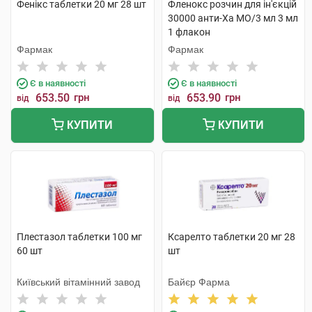
Фенікс таблетки 20 мг 28 шт
Фленокс розчин для ін'єкцій
30000 анти-Ха МО/3 мл 3 мл
1 флакон
Фармак
Фармак
Є в наявності
Є в наявності
653.50
грн
653.90
грн
від
від
КУПИТИ
КУПИТИ
Плестазол таблетки 100 мг
Ксарелто таблетки 20 мг 28
60 шт
шт
Київський вітамінний завод
Байєр Фарма