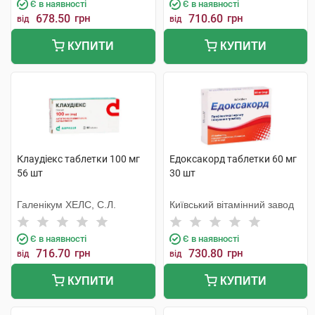
Є в наявності
Є в наявності
678.50
грн
710.60
грн
від
від
КУПИТИ
КУПИТИ
Клаудіекс таблетки 100 мг
Едоксакорд таблетки 60 мг
56 шт
30 шт
Галенікум ХЕЛС, С.Л.
Київський вітамінний завод
Є в наявності
Є в наявності
716.70
грн
730.80
грн
від
від
КУПИТИ
КУПИТИ