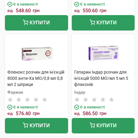
Є в наявності
Є в наявності
548.60
грн
550.60
грн
від
від
КУПИТИ
КУПИТИ
Фленокс розчин для ін'єкцій
Гепарин Індар розчин для
8000 анти-Ха МО/0,8 мл 0,8
ін'єкцій 5000 МО/мл 5 мл 5
мл 2 шприци
флаконів
Фармак
Індар
Є в наявності
Є в наявності
576.40
грн
586.50
грн
від
від
КУПИТИ
КУПИТИ