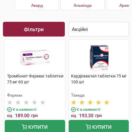
Акард
Альмінда
Арикс
Фільтри
Тромбонет Фармак таблетки
Кардіомагніл таблетки 75 мг
75 мг 60 шт
100 шт
Фармак
Такеда
Є в наявності
Є в наявності
189.00
грн
193.30
грн
від
від
КУПИТИ
КУПИТИ