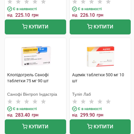
Є в наявності
Є в наявності
225.10
грн
226.10
грн
від
від
КУПИТИ
КУПИТИ
Клопідогрель Санофі
Ацемік таблетки 500 мг 10
таблетки 75 мг 90 шт
шт
Санофі Вінтроп Індастріа
Туліп Лаб
Є в наявності
Є в наявності
283.40
грн
299.90
грн
від
від
КУПИТИ
КУПИТИ