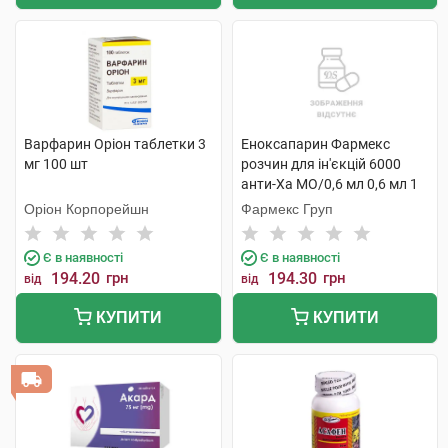
Варфарин Оріон таблетки 3
Еноксапарин Фармекс
мг 100 шт
розчин для ін'єкцій 6000
анти-Ха МО/0,6 мл 0,6 мл 1
шприц
Оріон Корпорейшн
Фармекс Груп
Є в наявності
Є в наявності
194.20
грн
194.30
грн
від
від
КУПИТИ
КУПИТИ