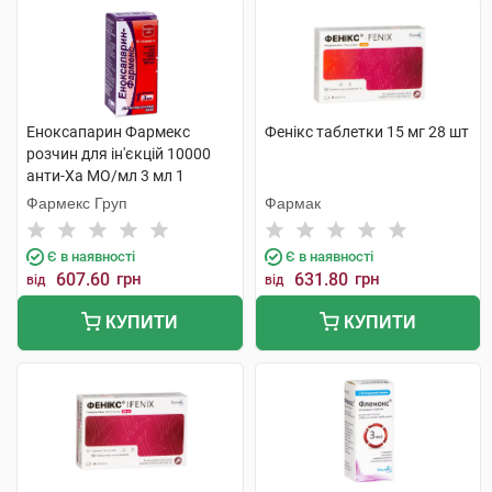
Еноксапарин Фармекс
Фенікс таблетки 15 мг 28 шт
розчин для ін'єкцій 10000
анти-Ха МО/мл 3 мл 1
флакон
Фармекс Груп
Фармак
Є в наявності
Є в наявності
607.60
грн
631.80
грн
від
від
КУПИТИ
КУПИТИ