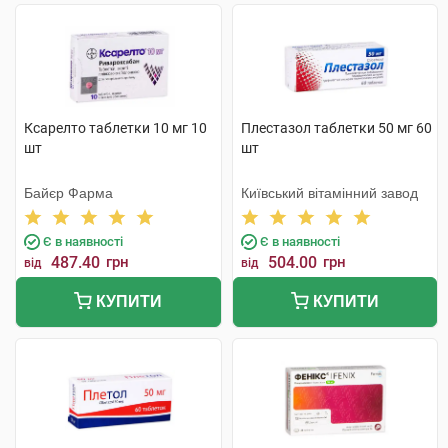
Ксарелто таблетки 10 мг 10
Плестазол таблетки 50 мг 60
шт
шт
Байєр Фарма
Київський вітамінний завод
Є в наявності
Є в наявності
487.40
грн
504.00
грн
від
від
КУПИТИ
КУПИТИ