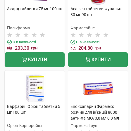
Акард таблетки 75 мг 100 шт
Асафен таблетки жувальні
80 мг 90 шт
Польфарма
Фармасайнс
Є в наявності
Є в наявності
203.30
грн
204.80
грн
від
від
КУПИТИ
КУПИТИ
Варфарин Оріон таблетки 5
Еноксапарин Фармекс
мг 100 шт
розчин для ін'єкцій 8000
анти-Ха МО/0,8 мл 0,8 мл 1
шприц
Оріон Корпорейшн
Фармекс Груп