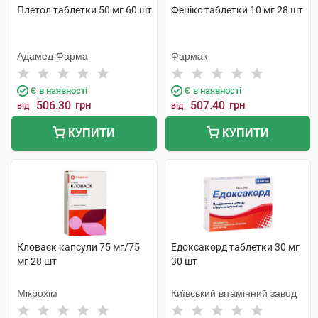
Плетол таблетки 50 мг 60 шт
Фенікс таблетки 10 мг 28 шт
Адамед Фарма
Фармак
Є в наявності
Є в наявності
506.30
грн
507.40
грн
від
від
КУПИТИ
КУПИТИ
Кловаск капсули 75 мг/75
Едоксакорд таблетки 30 мг
мг 28 шт
30 шт
Мікрохім
Київський вітамінний завод