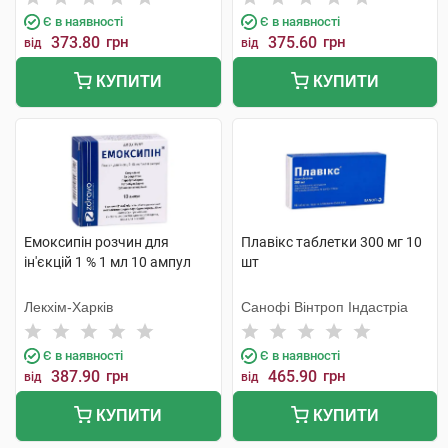
Є в наявності
Є в наявності
373.80
грн
375.60
грн
від
від
КУПИТИ
КУПИТИ
Емоксипін розчин для
Плавікс таблетки 300 мг 10
ін'єкцій 1 % 1 мл 10 ампул
шт
Лекхім-Харків
Санофі Вінтроп Індастріа
Є в наявності
Є в наявності
387.90
грн
465.90
грн
від
від
КУПИТИ
КУПИТИ