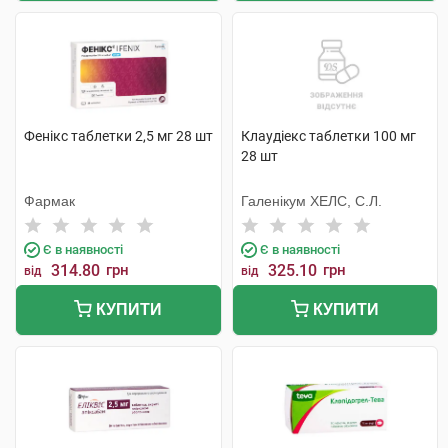
Фенікс таблетки 2,5 мг 28 шт
Клаудіекс таблетки 100 мг
28 шт
Фармак
Галенікум ХЕЛС, С.Л.
Є в наявності
Є в наявності
314.80
грн
325.10
грн
від
від
КУПИТИ
КУПИТИ