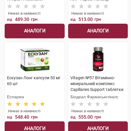
Немає в наявності
Немає в наявності
489.30
грн
513.00
грн
від
від
АНАЛОГИ
АНАЛОГИ
Ескузан Лонг капсули 50 мг
Vitagen №57 Вітамінно-
60 шт
мінеральний комплекс
Capillaries Support таблетки
60 шт
Еспарма
Біодеал Фармасьютікалс
Немає в наявності
Немає в наявності
548.40
грн
555.00
грн
від
від
АНАЛОГИ
АНАЛОГИ