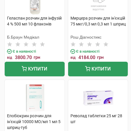
Геласпан розчин для інфузій
Мирцера розчин для ін'єкцій
4 % 500 мл 10 флаконів
75 мкг/0,3 мл 0,3 мл 1 шприц
Б.Браун Медікал
Рош Діагностикс
Є в наявності
Є в наявності
3800.70
грн
4184.00
грн
від
від
КУПИТИ
КУПИТИ
Епобіокрин розчин для
Револад таблетки 25 мг 28
ін'єкцій 10000 МО/мл 1 мл 5
шт
шприц-туб