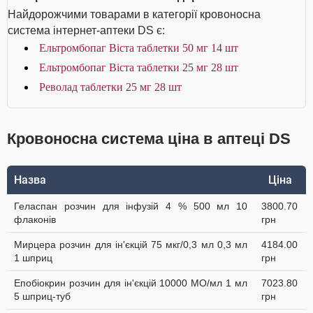
Найдорожчими товарами в категорії кровоносна
система інтернет-аптеки DS є:
Ельтромбопаг Віста таблетки 50 мг 14 шт
Ельтромбопаг Віста таблетки 25 мг 28 шт
Револад таблетки 25 мг 28 шт
Кровоносна система ціна в аптеці DS
Назва
Ціна
Геласпан розчин для інфузій 4 % 500 мл 10
3800.70
флаконів
грн
Мирцера розчин для ін'єкцій 75 мкг/0,3 мл 0,3 мл
4184.00
1 шприц
грн
Епобіокрин розчин для ін'єкцій 10000 МО/мл 1 мл
7023.80
5 шприц-туб
грн