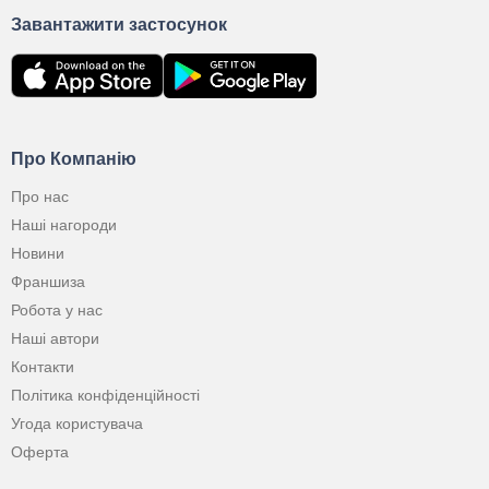
Завантажити застосунок
Про Компанію
Про нас
Наші нагороди
Новини
Франшиза
Робота у нас
Наші автори
Контакти
Політика конфіденційності
Угода користувача
Оферта