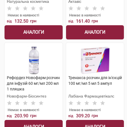
Натуральна косметика
Актавіс
Немає в наявності
Немає в наявності
132.50
грн
161.40
грн
від
від
АНАЛОГИ
АНАЛОГИ
Рефордез Новофарм розчин
Тренакса розчин для ін'єкцій
для інфузій 60 мг/мл 200 мл
100 мг/мл 5 мл 5 ампул
1 пляшка
Новофарм-Біосинтез
Лабіана Фармацевтікалс
Немає в наявності
Немає в наявності
203.90
грн
309.20
грн
від
від
АНАЛОГИ
АНАЛОГИ