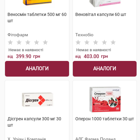
Веносмін таблетки 500 мг 60
Веновітал капсули 60 шт
шт
Фітофарм
Технобіо
Немає в наявності
Немає в наявності
399.90
грн
403.00
грн
від
від
АНАЛОГИ
АНАЛОГИ
Дісгрен капсули 300 мг 30
Оперон 1000 таблетки 30 шт
шт
Х. Уріач і Компанія
АЛГ Фарма Поланд