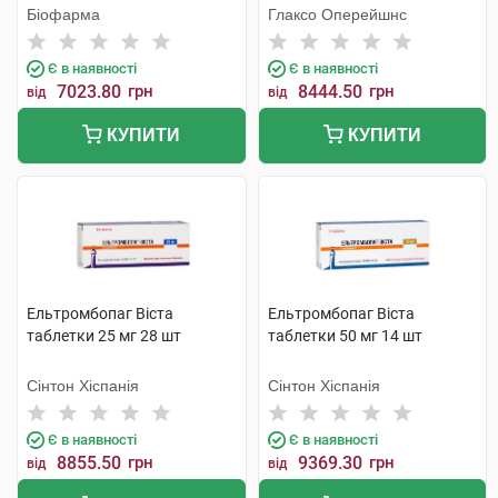
Біофарма
Глаксо Оперейшнс
Є в наявності
Є в наявності
7023.80
грн
8444.50
грн
від
від
КУПИТИ
КУПИТИ
Ельтромбопаг Віста
Ельтромбопаг Віста
таблетки 25 мг 28 шт
таблетки 50 мг 14 шт
Сінтон Хіспанія
Сінтон Хіспанія
Є в наявності
Є в наявності
8855.50
грн
9369.30
грн
від
від