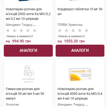
Новопарин розчин для
Кордіпраз таблетки 10 мг 30
ін'єкцій 2000 анти-Ха МО/0,2
шт
мл 0,2 мл 10 шприців
Шенджен Текдоу
ПЛІВА Хрватска
Фармасьютикал
Немає в наявності
Немає в наявності
994.90
грн
1055.20
грн
від
від
АНАЛОГИ
АНАЛОГИ
Гемаксам розчин для
Новопарин розчин для
ін'єкцій 50 мг/мл 5 мл 50
ін'єкцій 4000 анти-Ха МО/0,4
ампул
мл 4 мл 10 шприців
Холопак
Шенджен Текдоу