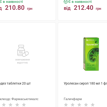
Є в наявності
Є в наявності
210.80
212.40
д
від
грн
грн
КУПИТИ
КУПИТИ
одез таблетки 20 шт
Уролесан сироп 180 мл 1 ф
клеодс Фармасьютикалс
Галичфарм