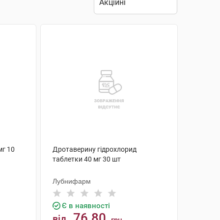
мг 10
Дротаверину гідрохлорид
таблетки 40 мг 30 шт
Лубнифарм
Є в наявності
76.80
від