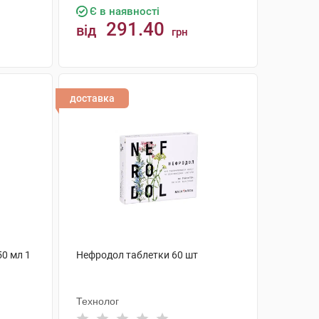
Є в наявності
291.40
від
грн
КУПИТИ
доставка
50 мл 1
Нефродол таблетки 60 шт
Технолог