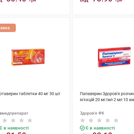
грн
грн
КУПИТИ
КУПИТИ
тавка
отаверин таблетки 40 мг 30 шт
Папаверин Здоров'я розчи
ін'єкцій 20 мг/мл 2 мл 10 а
ївмедпрепарат
Здоров'я ФК
Є в наявності
Є в наявності