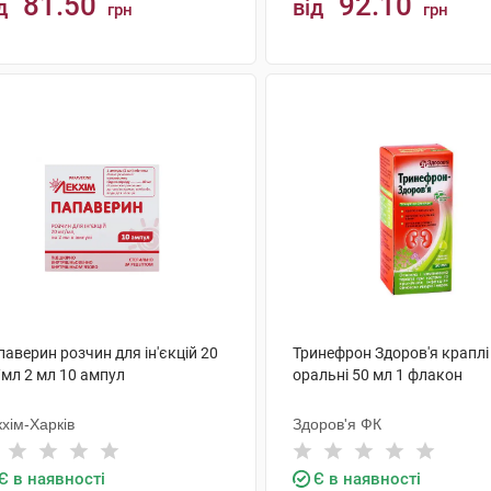
81.50
92.10
д
від
грн
грн
КУПИТИ
КУПИТИ
аверин розчин для ін'єкцій 20
Тринефрон Здоров'я краплі
/мл 2 мл 10 ампул
оральні 50 мл 1 флакон
хім-Харків
Здоров'я ФК
Є в наявності
Є в наявності