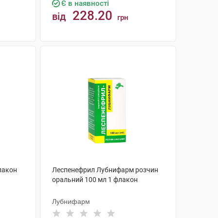
Є в наявності
228.20
від
грн
КУПИТИ
лакон
Леспенефрил Лубнифарм розчин
оральний 100 мл 1 флакон
Лубнифарм