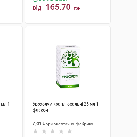
165.70
від
грн
КУПИТИ
 мл 1
Урохолум краплі оральні 25 мл 1
флакон
ДКП Фармацевтична фабрика