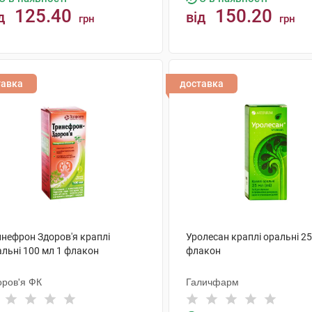
125.40
150.20
д
від
грн
грн
КУПИТИ
КУПИТИ
тавка
доставка
инефрон Здоров'я краплі
Уролесан краплі оральні 25
альні 100 мл 1 флакон
флакон
оров'я ФК
Галичфарм