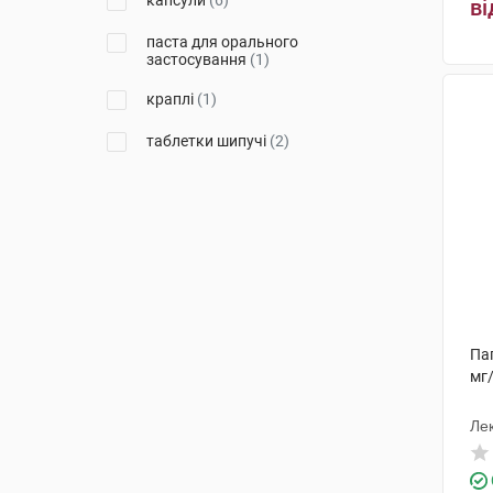
капсули
(6)
ві
Кусум Хелтхкер
(1)
паста для орального
Озимук Фарм
(1)
застосування
(1)
Лабораторіос Медікаментос
краплі
(1)
Інтернасьоналес
(1)
таблетки шипучі
(2)
Сінтон Хіспанія
(1)
Пап
мг
Лек