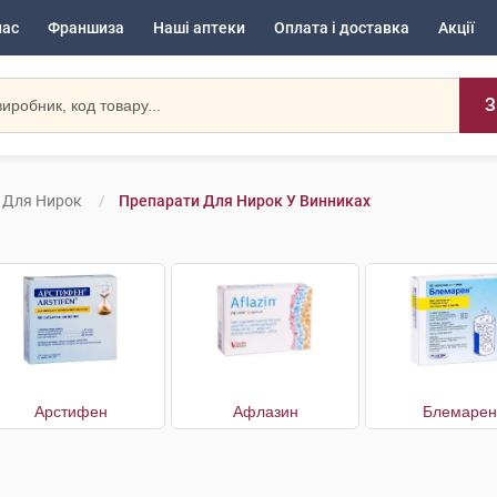
нас
Франшиза
Наші аптеки
Оплата і доставка
Акції
З
 Для Нирок
Препарати Для Нирок У Винниках
Арстифен
Афлазин
Блемарен