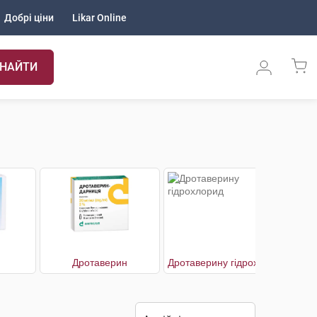
Добрі ціни
Likar Online
НАЙТИ
Дротаверин
Дротаверину гідрохлорид