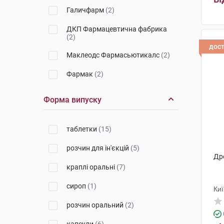
Галичфарм
(2)
ДКП Фармацевтична фабрика
(2)
дос
Маклеодс Фармасьютикалс
(2)
Фармак
(2)
Технолог
(1)
Форма випуску
Гербаполь Варшава
(1)
таблетки
(15)
Біонорика
(2)
розчин для ін'єкцій
(5)
Органік Хелс
(1)
Др
краплі оральні
(7)
Валартін Фарма
(1)
сироп
(1)
Чарлі ПП
(2)
Ки
розчин оральний
(2)
Мігуель і Гарріга
(1)