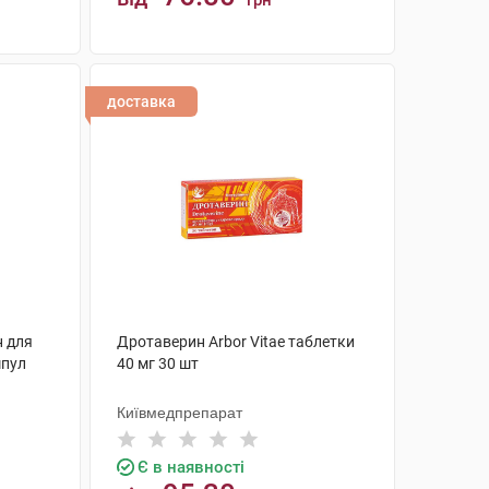
грн
КУПИТИ
доставка
н для
Дротаверин Arbor Vitae таблетки
мпул
40 мг 30 шт
Київмедпрепарат
Є в наявності