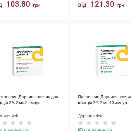
103.80
121.30
д
від
грн
грн
КУПИТИ
КУПИТИ
отаверин Дарниця розчин для
Папаверин Дарниця розчи
єкцій 2 % 2 мл 5 ампул
ін'єкцій 2 % 2 мл 10 ампул
рниця ФФ
Дарниця ФФ
Є в наявності
Є в наявності