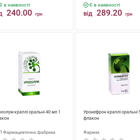
Є в наявності
Є в наявності
240.00
289.20
д
від
грн
грн
КУПИТИ
КУПИТИ
холум краплі оральні 40 мл 1
Уронефрон краплі оральні 
акон
флакон
П Фармацевтична фабрика
Фармак