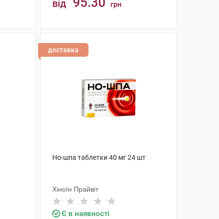
95.30
від
грн
КУПИТИ
доставка
Но-шпа таблетки 40 мг 24 шт
Хіноїн Прайвіт
Є в наявності