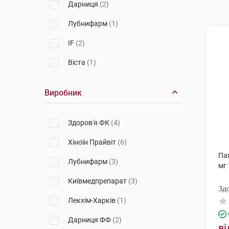
Дарниця
(2)
Лубнифарм
(1)
IF
(2)
Віста
(1)
Виробник
Здоров'я ФК
(4)
Хіноїн Прайвіт
(6)
Па
Лубнифарм
(3)
мг 
Київмедпрепарат
(3)
Зд
Лекхім-Харків
(1)
Дарниця ФФ
(2)
ві