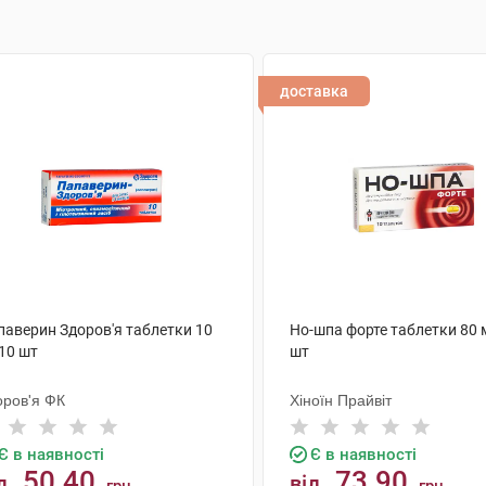
доставка
паверин Здоров'я таблетки 10
Но-шпа форте таблетки 80 
10 шт
шт
оров'я ФК
Хіноїн Прайвіт
Є в наявності
Є в наявності
50.40
73.90
д
від