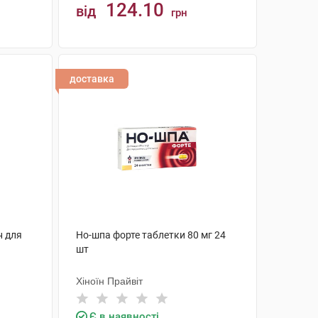
124.10
від
грн
КУПИТИ
доставка
н для
Но-шпа форте таблетки 80 мг 24
шт
Хіноїн Прайвіт
Є в наявності