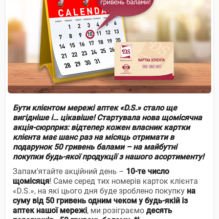
Бути клієнтом мережі аптек «D.S.» стало ще
вигідніше і… цікавіше! Стартувала нова щомісячна
акція-сюрприз: відтепер кожен власник картки
клієнта має шанс раз на місяць отримати в
подарунок 50 гривень балами – на майбутні
покупки будь-якої продукції з нашого асортименту!
Запам’ятайте акційний день –
10-те число
щомісяця
! Саме серед тих номерів карток клієнта
«D.S.», на які цього дня буде зроблено покупку
на
суму від 50 гривень одним чеком у будь-якій із
аптек нашої мережі
, ми розіграємо
десять