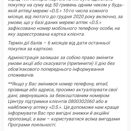
покупку на суму від 50 гривень одним чеком у будь-
якій аптеці мережі «D.S.» 10-го числа кожного
місяця, від лютого до грудня 2020 року включно, за
умови, що у базі даних мережі аптек «D.S.»
зафіксовано номер мобільного телефону особи, на
яку зареєстрована картка клієнта.
Термін дії балів – 6 місяців від дати останньої
покупки за карткою.
Адміністрація залишає за собою право змінити
умови акції або скасувати (припинити) її дію без
обов’язкового попереднього інформування
споживачів.
**Якщо у Вас змінився номер телефону, email,
прізвище або адреса, просимо актуалізувати свої
дані, звернувшись за безкоштовним номером
Центру підтримки клієнтів 0800302060 або в
найближчу аптеку «D.S.». Це допоможе нам краще
інформувати Вас про вигідні знижки й акційні
пропозиції, а вам – користуватися всіма вигодами
Програми лояльності.