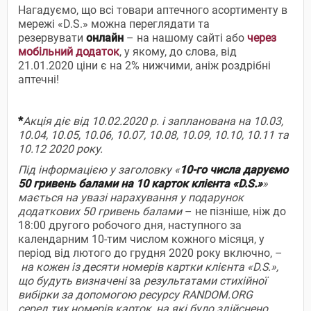
Нагадуємо, що всі товари аптечного асортименту в
мережі «D.S.» можна переглядати та
резервувати
онлайн
– на нашому сайті або
через
мобільний додаток
, у якому, до слова, від
21.01.2020 ціни є на 2% нижчими, аніж роздрібні
аптечні!
*
Акція діє від 10.02.2020 р.
і запланована на 10.03,
10.04, 10.05, 10.06, 10.07, 10.08, 10.09, 10.10, 10.11 та
10.12 2020 року.
Під інформацією у заголовку «
10-го числа даруємо
50 гривень балами на 10 карток клієнта «D.S.»
»
мається на увазі нарахування у подарунок
додаткових 50 гривень балами
– не пізніше, ніж до
18:00 другого робочого дня, наступного за
календарним 10-тим числом кожного місяця, у
період від лютого до грудня 2020 року включно, –
на кожен із десяти номерів картки клієнта «D.S.»,
що будуть визначені
за
результатами стихійної
вибірки за допомогою ресурсу RANDOM.ORG
серед
тих номерів карток, на які було здійснено