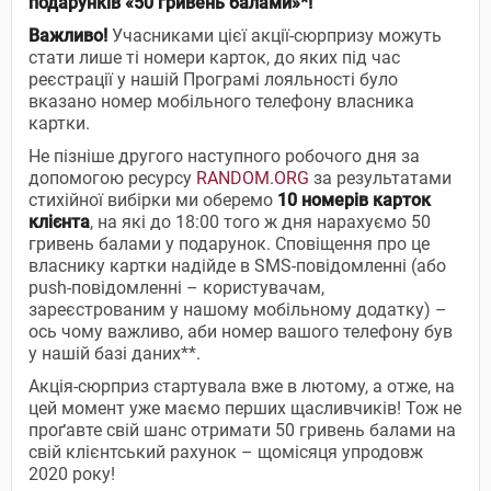
подарунків «50 гривень балами»*!
Важливо!
Учасниками цієї акції-сюрпризу можуть
стати лише ті номери карток, до яких під час
реєстрації у нашій Програмі лояльності було
вказано номер мобільного телефону власника
картки.
Не пізніше другого наступного робочого дня за
допомогою ресурсу
RANDOM.ORG
за результатами
стихійної вибірки ми оберемо
10 номерів карток
клієнта
, на які до 18:00 того ж дня нарахуємо 50
гривень балами у подарунок. Сповіщення про це
власнику картки надійде в SMS-повідомленні (або
push-повідомленні – користувачам,
зареєстрованим у нашому мобільному додатку) –
ось чому важливо, аби номер вашого телефону був
у нашій базі даних**.
Акція-сюрприз стартувала вже в лютому, а отже, на
цей момент уже маємо перших щасливчиків! Тож не
проґавте свій шанс отримати 50 гривень балами на
свій клієнтський рахунок – щомісяця упродовж
2020 року!