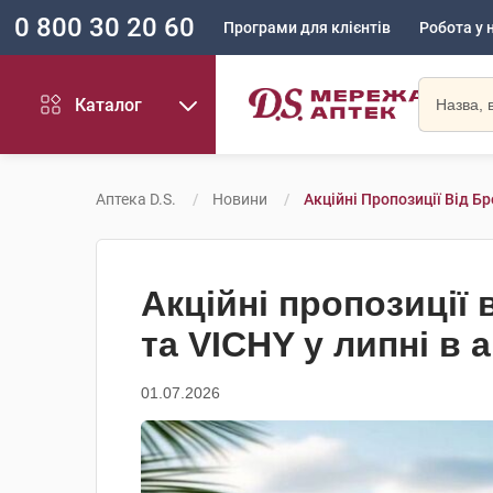
0 800 30 20 60
Програми для клієнтів
Робота у 
Каталог
Аптека D.S.
Новини
Акційні Пропозиції Від Бр
Акційні пропозиції 
та VICHY у липні в а
01.07.2026