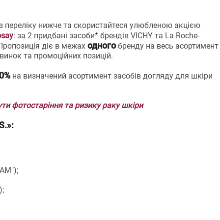
 із переліку нижче та скористайтеся улюбленою акцією
osay
: за 2 придбані засоби* брендів VICHY та La Roche-
одного
 Пропозиція діє в межах
бренду на весь асортимент
овинок та промоційних позицій.
0%
на визначений асортимент засобів догляду для шкіри
нути фотостаріння та ризику раку шкіри
S.»:
АМ");
);