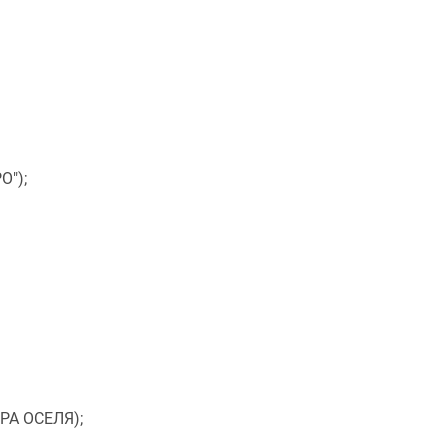
О");
БРА ОСЕЛЯ);