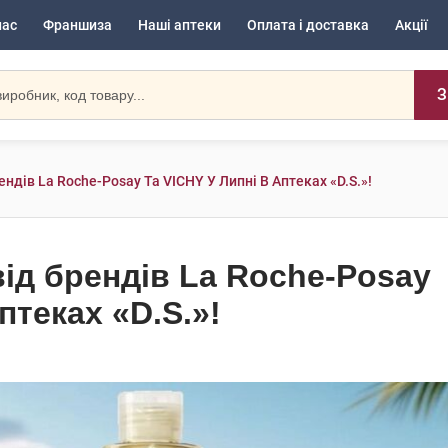
нас
Франшиза
Наші аптеки
Оплата і доставка
Акції
З
ендів La Roche-Posay Та VICHY У Липні В Аптеках «D.S.»!
від брендів La Roche-Posay
птеках «D.S.»!