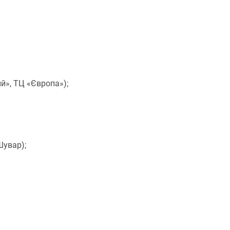
й», ТЦ «Європа»);
Шувар);