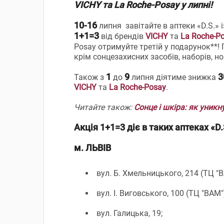
VICHY та La Roche-Posay у липні!
10-16
липня завітайте в аптеки «D.S.»
1+1=3
від брендів
VICHY
та
La Roche-P
Posay отримуйте третій у подарунок**!
крім сонцезахисних засобів, наборів, н
1
9
3
Також з
до
липня діятиме знижка
VICHY
та
La Roche-Posay
.
Читайте також:
Сонце і шкіра: як уник
Акція 1+1=3 діє в таких аптеках «D.
м. ЛЬВІВ
вул. Б. Хмельницького, 214 (ТЦ "В
вул. І. Виговського, 100 (ТЦ "ВАМ"
вул. Галицька, 19;