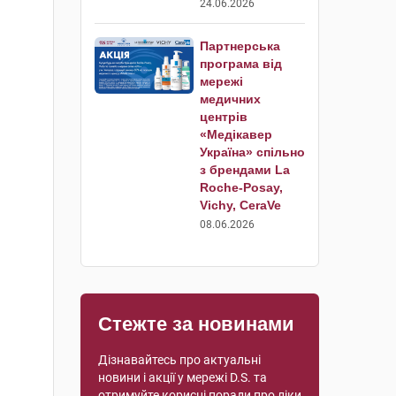
24.06.2026
Партнерська
програма від
мережі
медичних
центрів
«Медікавер
Україна» спільно
з брендами La
Roche-Posay,
Vichy, CeraVe
08.06.2026
Стежте за новинами
Дізнавайтесь про актуальні
новини і акції у мережі D.S. та
отримуйте корисні поради про ліки