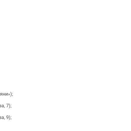
яни»);
а, 7);
а, 9);